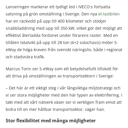
Lanseringen markerar ett tydligt led i IVECO:s fortsatta
satsning på grön omställning i Sverige. Den nya
el-lastbilen
har en räckvidd på upp till 400 kilometer och stödjer
snabbladdning med upp till 350 kW, vilket gör det möjligt att
effektivt återladda fordonet under förarens raster. Med en
tillåten totalvikt på upp till 28 ton (6×2 solochassi) möter S-
eWay de höga kraven från svenskt näringsliv, både i regional
och stadsnära trafik.
Marcus Torin ser S-eWay som ett betydelsefullt tillskott för
att driva på omställningen av transportsektorn i Sverige:
– Det här är ett viktigt steg i vår långsiktiga miljöstrategi och
vi ser stora möjligheter med den här typen av elektrifiering. I
takt med att vårt nätverk växer ser vi verkligen fram emot att
bidra till en mer hållbar transportsektor, säger han.
Stor flexibilitet med många möjligheter