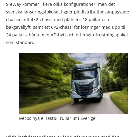
S-eWay kommer i flera olika konfigurationer, men det
svenska lanseringsfokuset ligger på distributionsanpassade
chassin: ett 4×2-chassi med plats för 18 pallar och
bakgavellyft, samt ett 6×2-chassi för lösningar med upp till
24 pallar – båda med AD-hytt och ett högt utrustningspaket
som standard.
Ivecos nya el-lastbil rullar ut i Sverige