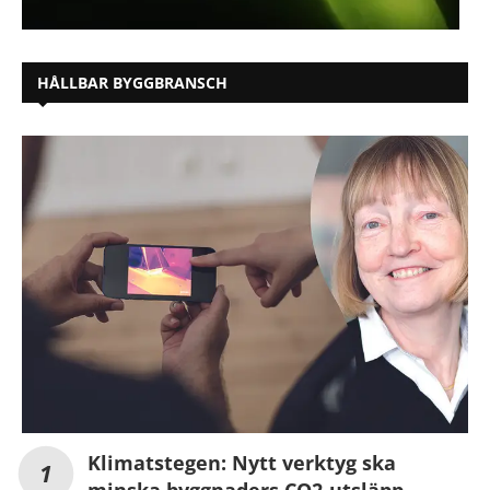
HÅLLBAR BYGGBRANSCH
Klimatstegen: Nytt verktyg ska
minska byggnaders CO2-utsläpp