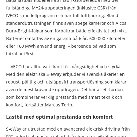
Båda lastbilsmodellerna är fabriksförberedda med den
fullständiga MY24-uppdateringen (inklusive GSR) från
IVECO:s modellprogram och har full luftfjädring. Bland
standardutrustningen finns även spegelkameror och Alcoa
Dura-Bright-fälgar som förbättrar både effektivitet och vikt.
Batteriet omfattas av en garanti på 6 år, 600 000 kilometer
eller 160 MWh använd energi – beroende på vad som
inträffar först.
– IVECO har alltid varit känt för mångsidighet och styrka.
Med den elektriska S-eWay erbjuder vi svenska åkerier en
robust, pålitlig och utsläppsfri transportlösning som klarar
även de mest krävande uppdragen. Det här är ett fordon
som kombinerar verklig prestanda med smart teknik och
komfort, fortsätter Marcus Torin.
Lastbil med optimal prestanda och komfort
S-eWay är utrustad med en avancerad elektrisk drivlina från
FPT Industrial med e-axel och två elmotorer, vilket ger upp