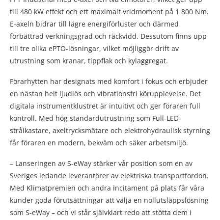
till 480 kW effekt och ett maximalt vridmoment på 1 800 Nm.
E-axeln bidrar till lägre energiförluster och därmed
förbättrad verkningsgrad och räckvidd. Dessutom finns upp
till tre olika ePTO-lösningar, vilket möjliggör drift av
utrustning som kranar, tippflak och kylaggregat.
Förarhytten har designats med komfort i fokus och erbjuder
en nästan helt ljudlös och vibrationsfri körupplevelse. Det
digitala instrumentklustret är intuitivt och ger föraren full
kontroll. Med hög standardutrustning som Full-LED-
strålkastare, axeltrycksmätare och elektrohydraulisk styrning
får föraren en modern, bekväm och säker arbetsmiljö.
– Lanseringen av S-eWay stärker vår position som en av
Sveriges ledande leverantörer av elektriska transportfordon.
Med Klimatpremien och andra incitament på plats får våra
kunder goda förutsättningar att välja en nollutsläppslösning
som S-eWay – och vi står självklart redo att stötta dem i