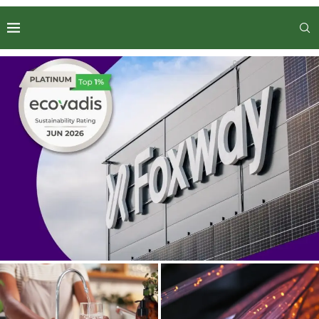
Foxway bland topp 1% i EcoVadis globala
hållbarhetsrankning