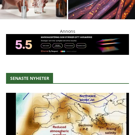
Sveriges vattenförbrukning kan
AC-Net investerar i nytt WDM-nät
minskas med 25 procent:
för framtidens digitala
Lösningen är digital
infrastruktur – öppnar för...
Annons
SENASTE NYHETER