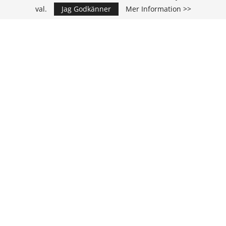
val.
Jag Godkänner
Mer Information >>
IT Media Group AB
C/O Convendum
Kungsgatan 9
111 43 Stockholm, Sweden
E-mail:
info@it-hallbarhet.se
TEAM
Ansvarig Utgivare och VD:
Annika Guldroth
E-mail:
annika@itmediagroup.se
Redaktionen
E-mail:
redaktionen@itmediagroup.se
INTEGRITETSPOLICY