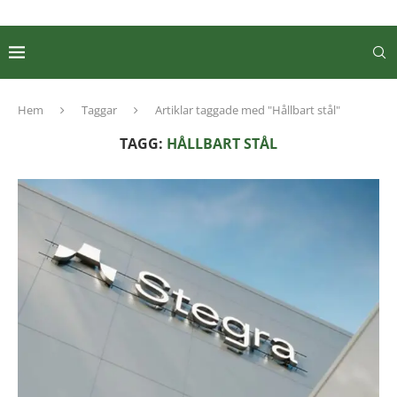
Hem
Taggar
Artiklar taggade med "Hållbart stål"
TAGG:
HÅLLBART STÅL