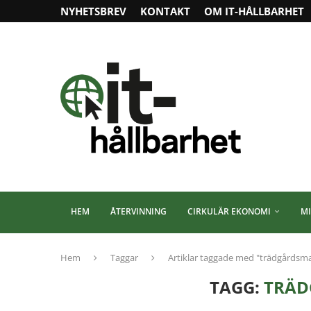
NYHETSBREV
KONTAKT
OM IT-HÅLLBARHET
HEM
ÅTERVINNING
CIRKULÄR EKONOMI
MI
Hem
Taggar
Artiklar taggade med "trädgårdsm
TAGG:
TRÄD