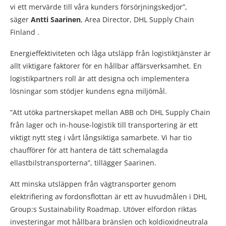
vi ett mervärde till våra kunders försörjningskedjor”,
säger
Antti Saarinen
, Area Director, DHL Supply Chain
Finland .
Energieffektiviteten och låga utsläpp från logistiktjänster är
allt viktigare faktorer för en hållbar affärsverksamhet. En
logistikpartners roll är att designa och implementera
lösningar som stödjer kundens egna miljömål.
”Att utöka partnerskapet mellan ABB och DHL Supply Chain
från lager och in-house-logistik till transportering är ett
viktigt nytt steg i vårt långsiktiga samarbete. Vi har tio
chaufförer för att hantera de tätt schemalagda
ellastbilstransporterna”, tillägger Saarinen.
Att minska utsläppen från vägtransporter genom
elektrifiering av fordonsflottan är ett av huvudmålen i DHL
Group:s Sustainability Roadmap. Utöver elfordon riktas
investeringar mot hållbara bränslen och koldioxidneutrala