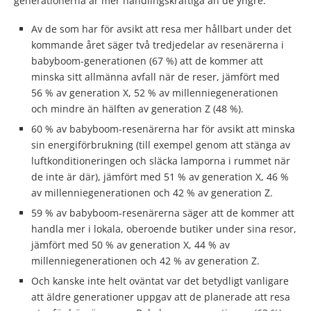
generationerna är mer handlingskraftiga än de yngre:
Av de som har för avsikt att resa mer hållbart under det
kommande året säger två tredjedelar av resenärerna i
babyboom-generationen (67 %) att de kommer att
minska sitt allmänna avfall när de reser, jämfört med
56 % av generation X, 52 % av millenniegenerationen
och mindre än hälften av generation Z (48 %).
60 % av babyboom-resenärerna har för avsikt att minska
sin energiförbrukning (till exempel genom att stänga av
luftkonditioneringen och släcka lamporna i rummet när
de inte är där), jämfört med 51 % av generation X, 46 %
av millenniegenerationen och 42 % av generation Z.
59 % av babyboom-resenärerna säger att de kommer att
handla mer i lokala, oberoende butiker under sina resor,
jämfört med 50 % av generation X, 44 % av
millenniegenerationen och 42 % av generation Z.
Och kanske inte helt oväntat var det betydligt vanligare
att äldre generationer uppgav att de planerade att resa