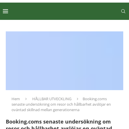
Hem
HÅLLBAR UTVECKLING
Booking.coms
senaste undersökning om resor och hållbarhet avslöjar en
oväntad skillnad mellan generationerna
Booking.coms senaste undersökning om
resor och hållbarhet avslöjar en oväntad