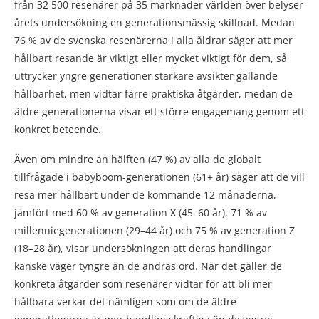
från 32 500 resenärer på 35 marknader världen över belyser
årets undersökning en generationsmässig skillnad. Medan
76 % av de svenska resenärerna i alla åldrar säger att mer
hållbart resande är viktigt eller mycket viktigt för dem, så
uttrycker yngre generationer starkare avsikter gällande
hållbarhet, men vidtar färre praktiska åtgärder, medan de
äldre generationerna visar ett större engagemang genom ett
konkret beteende.
Även om mindre än hälften (47 %) av alla de globalt
tillfrågade i babyboom-generationen (61+ år) säger att de vill
resa mer hållbart under de kommande 12 månaderna,
jämfört med 60 % av generation X (45–60 år), 71 % av
millenniegenerationen (29–44 år) och 75 % av generation Z
(18–28 år), visar undersökningen att deras handlingar
kanske väger tyngre än de andras ord. När det gäller de
konkreta åtgärder som resenärer vidtar för att bli mer
hållbara verkar det nämligen som om de äldre