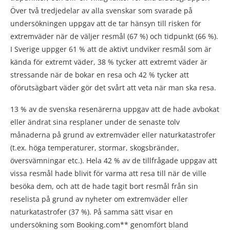
Över två tredjedelar av alla svenskar som svarade på
undersökningen uppgav att de tar hänsyn till risken för
extremväder när de väljer resmål (67 %) och tidpunkt (66 %).
I Sverige uppger 61 % att de aktivt undviker resmål som är
kända för extremt väder, 38 % tycker att extremt väder är
stressande när de bokar en resa och 42 % tycker att
oförutsägbart väder gör det svårt att veta när man ska resa.
13 % av de svenska resenärerna uppgav att de hade avbokat
eller ändrat sina resplaner under de senaste tolv
månaderna på grund av extremväder eller naturkatastrofer
(t.ex. höga temperaturer, stormar, skogsbränder,
översvämningar etc.). Hela 42 % av de tillfrågade uppgav att
vissa resmål hade blivit för varma att resa till när de ville
besöka dem, och att de hade tagit bort resmål från sin
reselista på grund av nyheter om extremväder eller
naturkatastrofer (37 %). På samma sätt visar en
undersökning som Booking.com** genomfört bland