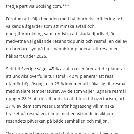
tredje part via Booking.com.***
Förutom att välja boenden med hållbarhetscertifiering och
välkända åtgärder som att minska avfall och
energiförbrukning samt undvika att skada djurlivet, är
medvetna val gällande resans tidpunkt och resmål en del av
en bredare syn på hur människor planerar att resa mer
hållbart under 2026.
Sett till Sverige säger 45 % av alla resenärer att de planerar
att undvika överfulla turistmål, 42 % planerar att resa
utanför högsäsong, och 23 % kommer att söka sig till resmål
med svalare temperaturer. Av de som väljer lugnare resmål
uppger 28 % att de vill undvika att bidra till överturism, och
37 % av dem som reser utanför högsäsong vill minska
trycket på resmålen, i linje med en växande insikt om
resandets påverkan på både samhällen och miljön.
”Årets rapport om resor och hållbarhet visar att även om