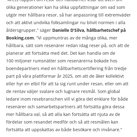
olika generationer kan ha olika uppfattningar om vad som
utgör mer hållbara resor, så har anpassning till extremväder
och att aktivt undvika folksamlingar nu blivit normen i alla
åldersgrupper,” säger
Danielle D’Silva, hållbarhetschef på
Booking.com
. ”Vi uppmuntras av de många olika, mer
hållbara, sätt som resenärer redan idag reser på, och att de
planerar att fortsätta med det. Det kan handla om de
100 miljoner rumsnätter som resenärerna bokade hos
boendepartners med en hållbarhetscertifiering från tredje
part på våra plattformar år 2025, om att de åker kollektivt
eller hyr en elbil för att ta sig runt under resan, eller om att
de rentav väljer svalare och lugnare resmål. Som global
ledare inom resebranschen vill vi göra det enklare för både
resenärer och samarbetspartners att fortsätta göra dessa
mer hållbara val, så att alla kan fortsätta att njuta av de
fördelar som resandet medför och så att resmålen kan
fortsätta att uppskattas av både besökare och invånare.”