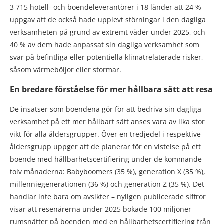
3 715 hotell- och boendeleverantörer i 18 länder att 24 %
uppgav att de också hade upplevt störningar i den dagliga
verksamheten på grund av extremt väder under 2025, och
40 % av dem hade anpassat sin dagliga verksamhet som
svar på befintliga eller potentiella klimatrelaterade risker,
såsom värmeböljor eller stormar.
En bredare förståelse för mer hållbara sätt att resa
De insatser som boendena gör för att bedriva sin dagliga
verksamhet på ett mer hållbart sätt anses vara av lika stor
vikt för alla åldersgrupper. Över en tredjedel i respektive
åldersgrupp uppger att de planerar för en vistelse på ett
boende med hållbarhetscertifiering under de kommande
tolv månaderna: Babyboomers (35 %), generation X (35 %),
millenniegenerationen (36 %) och generation Z (35 %). Det
handlar inte bara om avsikter – nyligen publicerade siffror
visar att resenärerna under 2025 bokade 100 miljoner
rumsnätter på boenden med en hållbarhetscertifiering från