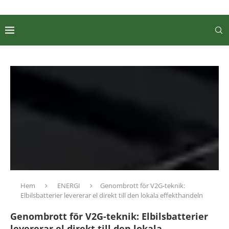
Hem
ENERGI
Genombrott för V2G-teknik:
Elbilsbatterier levererar el direkt till den lokala effekthandeln
Genombrott för V2G-teknik: Elbilsbatterier
levererar el direkt till den lokala