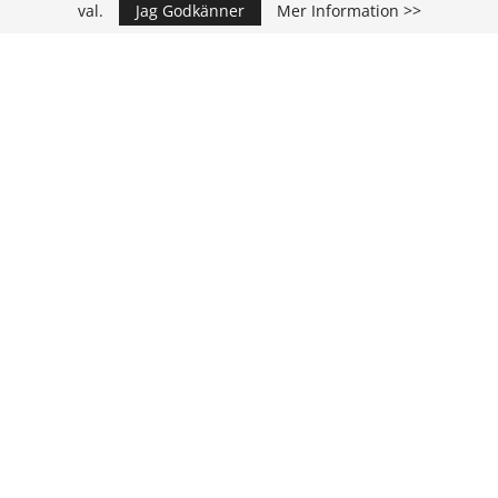
val.
Jag Godkänner
Mer Information >>
Annons
KONTAKT