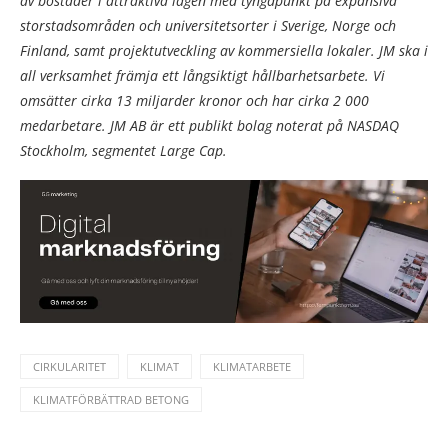
av bostäder i attraktiva lägen med tyngdpunkt på expansiva
storstadsområden och universitetsorter i Sverige, Norge och
Finland, samt projektutveckling av kommersiella lokaler. JM ska i
all verksamhet främja ett långsiktigt hållbarhetsarbete. Vi
omsätter cirka 13 miljarder kronor och har cirka 2 000
medarbetare. JM AB är ett publikt bolag noterat på NASDAQ
Stockholm, segmentet Large Cap.
CIRKULARITET
KLIMAT
KLIMATARBETE
KLIMATFÖRBÄTTRAD BETONG