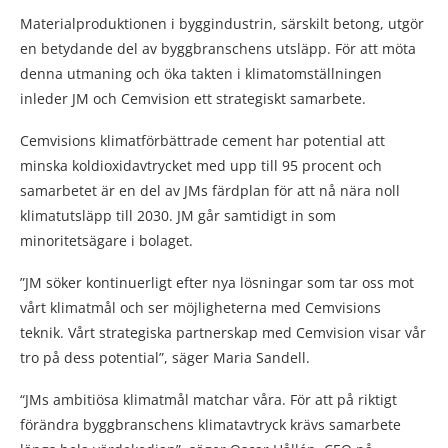
Materialproduktionen i byggindustrin, särskilt betong, utgör
en betydande del av byggbranschens utsläpp. För att möta
denna utmaning och öka takten i klimatomställningen
inleder JM och Cemvision ett strategiskt samarbete.
Cemvisions klimatförbättrade cement har potential att
minska koldioxidavtrycket med upp till 95 procent och
samarbetet är en del av JMs färdplan för att nå nära noll
klimatutsläpp till 2030. JM går samtidigt in som
minoritetsägare i bolaget.
”JM söker kontinuerligt efter nya lösningar som tar oss mot
vårt klimatmål och ser möjligheterna med Cemvisions
teknik. Vårt strategiska partnerskap med Cemvision visar vår
tro på dess potential”, säger Maria Sandell.
“JMs ambitiösa klimatmål matchar våra. För att på riktigt
förändra byggbranschens klimatavtryck krävs samarbete