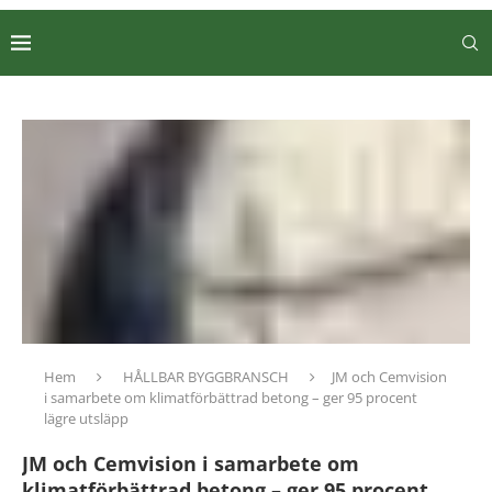
Hem
HÅLLBAR BYGGBRANSCH
JM och Cemvision
i samarbete om klimatförbättrad betong – ger 95 procent
lägre utsläpp
JM och Cemvision i samarbete om
klimatförbättrad betong – ger 95 procent