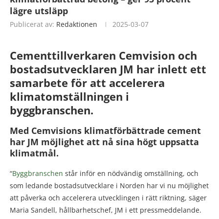
lägre utsläpp
Publicerat av:
Redaktionen
2025-03-07
Cementtillverkaren Cemvision och
bostadsutvecklaren JM har inlett ett
samarbete för att accelerera
klimatomställningen i
byggbranschen.
Med Cemvisions klimatförbättrade cement
har JM möjlighet att nå sina högt uppsatta
klimatmål.
“
Byggbranschen
står inför en nödvändig omställning, och
som ledande bostadsutvecklare i Norden har vi nu möjlighet
att påverka och accelerera utvecklingen i rätt riktning, säger
Maria Sandell, hållbarhetschef, JM i ett pressmeddelande.