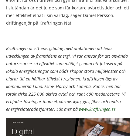
enormt för oss i driften och gynnar framför allt våra kunder.
I slutändan är det ju de som får kortare avbrottstider och ett
mer effektivt elnät i sin vardag, säger Daniel Persson,
driftingenjör på Kraftringen Nät.
Kraftringen är ett energibolag med ambitionen att leda
utvecklingen av framtidens energi. Vi tar ansvar för att använda
naturresurser så effektivt som möjligt genom att fokusera på
lokala energilösningar som både skapar stora miljövinster och
bidrar till en hållbar tillväxt i regionen. Kraftringen ägs av
kommunerna Lund, Eslöv, Hörby och Lomma. Koncernen har
totalt cirka 225 000 aktiva avtal och runt 400 medarbetare. Vi
erbjuder lösningar inom el, värme, kyla, gas, fiber och andra
energirelaterade tjänster. Läs mer på
www.kraftringen.se