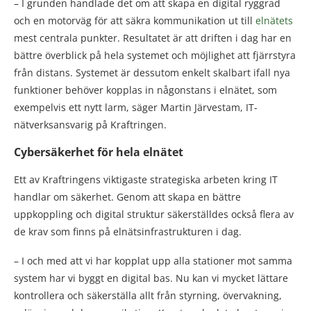
– I grunden handlade det om att skapa en digital ryggrad
och en motorväg för att säkra kommunikation ut till
elnätets
mest centrala punkter. Resultatet är att driften i dag har en
bättre överblick på hela systemet och möjlighet att fjärrstyra
från distans. Systemet är dessutom enkelt skalbart ifall nya
funktioner behöver kopplas in någonstans i elnätet, som
exempelvis ett nytt larm, säger Martin Järvestam, IT-
nätverksansvarig på Kraftringen.
Cybersäkerhet för hela elnätet
Ett av Kraftringens viktigaste strategiska arbeten kring IT
handlar om säkerhet. Genom att skapa en bättre
uppkoppling och digital struktur säkerställdes också flera av
de krav som finns på elnätsinfrastrukturen i dag.
– I och med att vi har kopplat upp alla stationer mot samma
system har vi byggt en digital bas. Nu kan vi mycket lättare
kontrollera och säkerställa allt från styrning, övervakning,