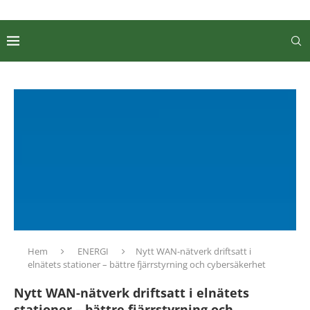
Hem
ENERGI
Nytt WAN-nätverk driftsatt i
elnätets stationer – bättre fjärrstyrning och cybersäkerhet
Nytt WAN-nätverk driftsatt i elnätets
stationer – bättre fjärrstyrning och