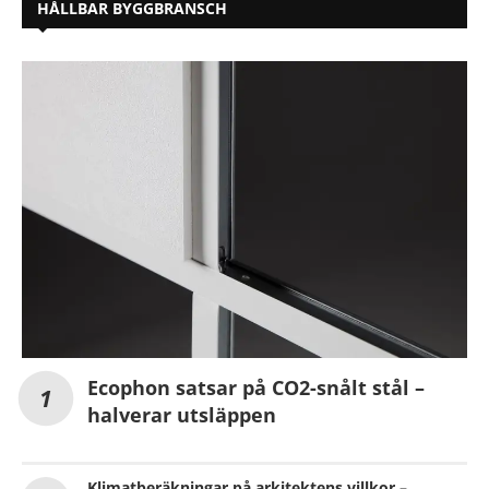
HÅLLBAR BYGGBRANSCH
Ecophon satsar på CO2-snålt stål –
halverar utsläppen
Klimatberäkningar på arkitektens villkor –