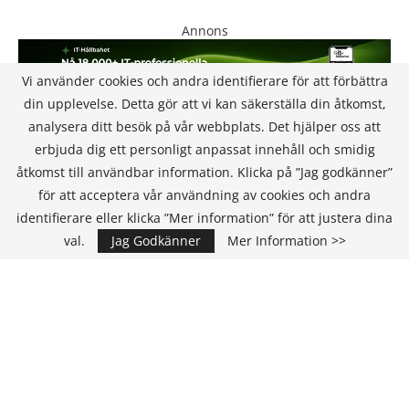
Annons
Vi använder cookies och andra identifierare för att förbättra
din upplevelse. Detta gör att vi kan säkerställa din åtkomst,
analysera ditt besök på vår webbplats. Det hjälper oss att
erbjuda dig ett personligt anpassat innehåll och smidig
åtkomst till användbar information. Klicka på ”Jag godkänner”
för att acceptera vår användning av cookies och andra
KONTAKT
identifierare eller klicka ”Mer information” för att justera dina
val.
Jag Godkänner
Mer Information >>
IT Media Group AB
C/O Convendum
Kungsgatan 9
111 43 Stockholm, Sweden
E-mail:
info@it-hallbarhet.se