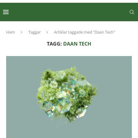
Hem
Taggar
Artiklar taggade med "Daan Tech"
TAGG:
DAAN TECH