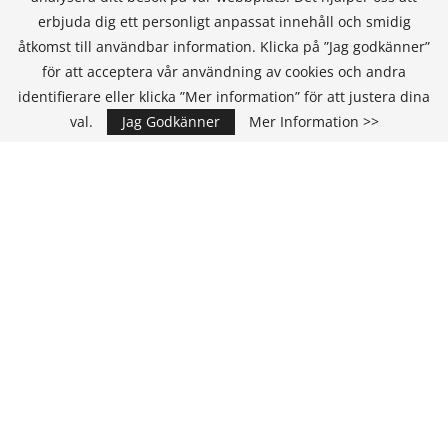
erbjuda dig ett personligt anpassat innehåll och smidig
åtkomst till användbar information. Klicka på ”Jag godkänner”
för att acceptera vår användning av cookies och andra
KONTAKT
identifierare eller klicka ”Mer information” för att justera dina
val.
Jag Godkänner
Mer Information >>
IT Media Group AB
C/O Convendum
Kungsgatan 9
111 43 Stockholm, Sweden
E-mail:
info@it-hallbarhet.se
TEAM
Ansvarig Utgivare och VD:
Annika Guldroth
E-mail:
annika@itmediagroup.se