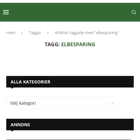
Hem
Taggar
Artiklar taggade med "elbesparing"
TAGG:
ELBESPARING
ALLA KATEGORIER
ANNONS