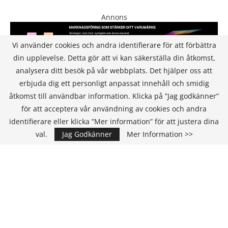
Annons
Vi använder cookies och andra identifierare för att förbättra
din upplevelse. Detta gör att vi kan säkerställa din åtkomst,
analysera ditt besök på vår webbplats. Det hjälper oss att
erbjuda dig ett personligt anpassat innehåll och smidig
åtkomst till användbar information. Klicka på ”Jag godkänner”
för att acceptera vår användning av cookies och andra
KONTAKT
identifierare eller klicka ”Mer information” för att justera dina
val.
Jag Godkänner
Mer Information >>
IT Media Group AB
C/O Convendum
Kungsgatan 9
111 43 Stockholm, Sweden
E-mail:
info@it-hallbarhet.se