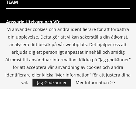
TEAM
Ansvarig Utgivare och VD:
Annika Guldroth
Vi använder cookies och andra identifierare för att förbättra
E-mail:
annika@itmediagroup.se
din upplevelse. Detta gör att vi kan säkerställa din åtkomst,
analysera ditt besök på vår webbplats. Det hjälper oss att
Redaktionen
erbjuda dig ett personligt anpassat innehåll och smidig
E-mail:
redaktionen@itmediagroup.se
åtkomst till användbar information. Klicka på ”Jag godkänner”
för att acceptera vår användning av cookies och andra
identifierare eller klicka ”Mer information” för att justera dina
INTEGRITETSPOLICY
val.
Jag Godkänner
Mer Information >>
IT MEDIA GROUP SVERIGE AB Integritetspolicy