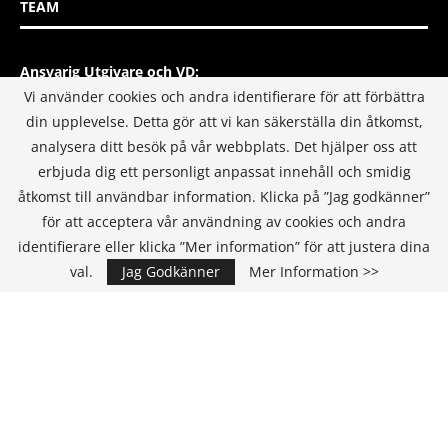
TEAM
Ansvarig Utgivare och VD:
Annika Guldroth
Vi använder cookies och andra identifierare för att förbättra
E-mail:
annika@itmediagroup.se
din upplevelse. Detta gör att vi kan säkerställa din åtkomst,
analysera ditt besök på vår webbplats. Det hjälper oss att
Redaktionen
erbjuda dig ett personligt anpassat innehåll och smidig
E-mail:
redaktionen@itmediagroup.se
åtkomst till användbar information. Klicka på ”Jag godkänner”
för att acceptera vår användning av cookies och andra
identifierare eller klicka ”Mer information” för att justera dina
INTEGRITETSPOLICY
val.
Jag Godkänner
Mer Information >>
IT MEDIA GROUP SVERIGE AB Integritetspolicy