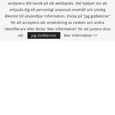
analysera ditt besök på vår webbplats. Det hjälper oss att
erbjuda dig ett personligt anpassat innehåll och smidig
åtkomst till användbar information. Klicka på ”Jag godkänner”
för att acceptera vår användning av cookies och andra
KONTAKT
identifierare eller klicka ”Mer information” för att justera dina
val.
Jag Godkänner
Mer Information >>
IT Media Group AB
C/O Convendum
Kungsgatan 9
111 43 Stockholm, Sweden
E-mail:
info@it-hallbarhet.se
TEAM
Ansvarig Utgivare och VD:
Annika Guldroth
E-mail:
annika@itmediagroup.se