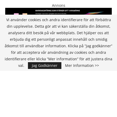
Annons
Vi använder cookies och andra identifierare för att förbättra
din upplevelse. Detta gör att vi kan säkerställa din åtkomst,
analysera ditt besök på vår webbplats. Det hjälper oss att
erbjuda dig ett personligt anpassat innehåll och smidig
åtkomst till användbar information. Klicka på ”Jag godkänner”
för att acceptera vår användning av cookies och andra
KONTAKT
identifierare eller klicka ”Mer information” för att justera dina
val.
Jag Godkänner
Mer Information >>
IT Media Group AB
C/O Convendum
Kungsgatan 9
111 43 Stockholm, Sweden
E-mail:
info@it-hallbarhet.se
TEAM