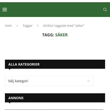
Hem
Taggar
Artiklar taggade med "säker"
TAGG:
SÄKER
ALLA KATEGORIER
ANNONS