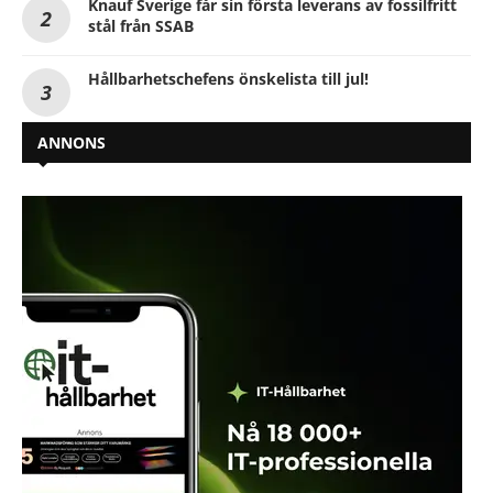
Knauf Sverige får sin första leverans av fossilfritt
stål från SSAB
Hållbarhetschefens önskelista till jul!
ANNONS