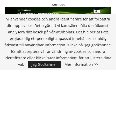
Annons
Vi använder cookies och andra identifierare för att förbättra
din upplevelse. Detta gör att vi kan säkerställa din åtkomst,
analysera ditt besök på vår webbplats. Det hjälper oss att
erbjuda dig ett personligt anpassat innehåll och smidig
åtkomst till användbar information. Klicka på ”Jag godkänner”
för att acceptera vår användning av cookies och andra
KONTAKT
identifierare eller klicka ”Mer information” för att justera dina
val.
Jag Godkänner
Mer Information >>
IT Media Group AB
C/O Convendum
Kungsgatan 9
111 43 Stockholm, Sweden
E-mail:
info@it-hallbarhet.se
TEAM