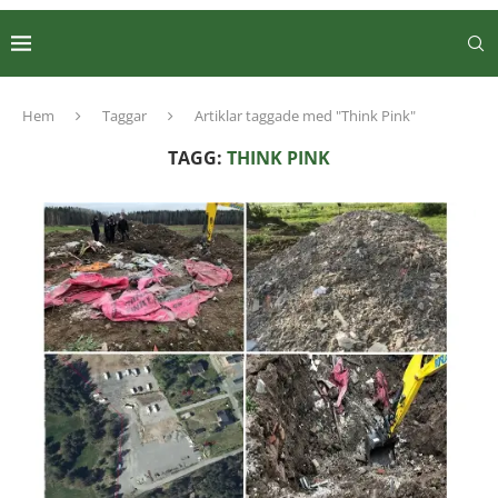
Hem
Taggar
Artiklar taggade med "Think Pink"
TAGG:
THINK PINK