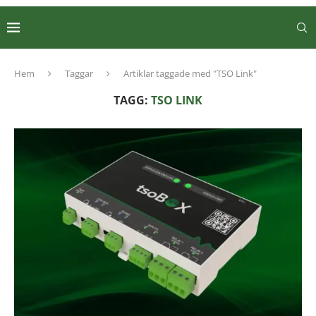
Hem
Taggar
Artiklar taggade med "TSO Link"
TAGG:
TSO LINK