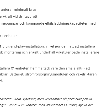
aranterar minimalt brus
rvkraft vid driftavbrott
 värmepumpar och kommande elbilsladdningskapaciteter med
 X1-enheter
lug-and-play-installation, vilket gör den lätt att installera
b montering och enkelt underhåll vilket ger både installerare
stallera X1-enheten hemma tack vare den smala allt-i- ett
kablar. Batteriet, strömförsörjningsmodulen och växelriktaren
e.
baserad i Köln, Tyskland, med verksamhet på flera europeiska
egen Global – en koncern med verksamhet i Europa, Afrika och