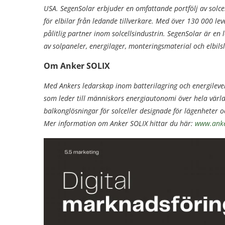
USA. SegenSolar erbjuder en omfattande portfölj av solce
för elbilar från ledande tillverkare. Med över 130 000 l
pålitlig partner inom solcellsindustrin. SegenSolar är en 
av solpaneler, energilager, monteringsmaterial och elbil
Om Anker SOLIX
Med Ankers ledarskap inom batterilagring och energilever
som leder till människors energiautonomi över hela värld
balkonglösningar för solceller designade för lägenheter o
Mer information om Anker SOLIX hittar du här:
www.anke