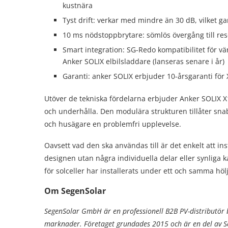
kustnära
Tyst drift: verkar med mindre än 30 dB, vilket g
10 ms nödstoppbrytare: sömlös övergång till rese
Smart integration: SG-Redo kompatibilitet för
Anker SOLIX elbilsladdare (lanseras senare i år)
Garanti: anker SOLIX erbjuder 10-årsgaranti för
Utöver de tekniska fördelarna erbjuder Anker SOLIX X1 p
och underhålla. Den modulära strukturen tillåter snab
och husägare en problemfri upplevelse.
Oavsett vad den ska användas till är det enkelt att in
designen utan några individuella delar eller synliga 
för solceller har installerats under ett och samma hölj
Om SegenSolar
SegenSolar GmbH är en professionell B2B PV-distributör 
marknader. Företaget grundades 2015 och är en del av S