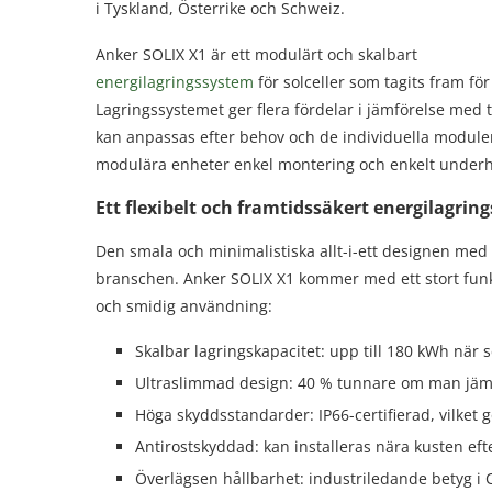
i Tyskland, Österrike och Schweiz.
Anker SOLIX X1 är ett modulärt och skalbart
energilagringssystem
för solceller som tagits fram f
Lagringssystemet ger flera fördelar i jämförelse med t
kan anpassas efter behov och de individuella module
modulära enheter enkel montering och enkelt underhåll,
Ett flexibelt och framtidssäkert energilagrin
Den smala och minimalistiska allt-i-ett designen med 
branschen. Anker SOLIX X1 kommer med ett stort funkt
och smidig användning:
Skalbar lagringskapacitet: upp till 180 kWh när
Ultraslimmad design: 40 % tunnare om man jämfö
Höga skyddsstandarder: IP66-certifierad, vilket gö
Antirostskyddad: kan installeras nära kusten eft
Överlägsen hållbarhet: industriledande betyg i C5