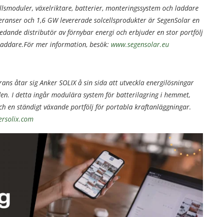
llsmoduler, växelriktare, batterier, monteringssystem och laddare
everanser och 1,6 GW levererade solcellsprodukter är SegenSolar en
ledande distributör av förnybar energi och erbjuder en stor portfölj
sladdare.För mer information, besök:
www.segensolar.eu
ans åtar sig Anker SOLIX å sin sida att utveckla energilösningar
en. I detta ingår modulära system för batterilagring i hemmet,
ch en ständigt växande portfölj för portabla kraftanläggningar.
rsolix.com