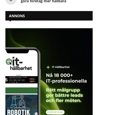
göra företag mer hållbara
ANNONS