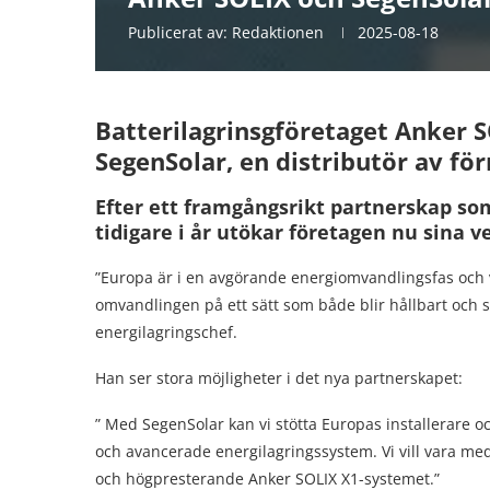
Publicerat av:
Redaktionen
2025-08-18
Batterilagrinsgföretaget Anker 
SegenSolar, en distributör av för
Efter ett framgångsrikt partnerskap som
tidigare i år utökar företagen nu sina
”Europa är i en avgörande energiomvandlingsfas och v
omvandlingen på ett sätt som både blir hållbart och s
energilagringschef.
Han ser stora möjligheter i det nya partnerskapet:
” Med SegenSolar kan vi stötta Europas installerare oc
och avancerade energilagringssystem. Vi vill vara 
och högpresterande Anker SOLIX X1-systemet.”