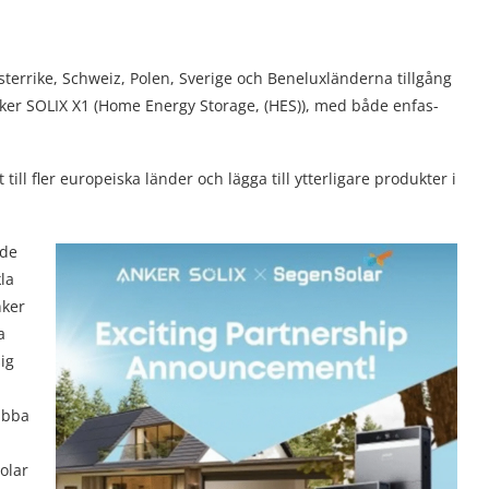
sterrike, Schweiz, Polen, Sverige och Beneluxländerna tillgång
ker SOLIX X1 (Home Energy Storage, (HES)), med både enfas-
ll fler europeiska länder och lägga till ytterligare produkter i
ade
la
nker
a
ig
nabba
olar