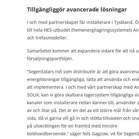
Tillgängliggör avancerade lösningar
I och med partnerskapet får installerare i Tyskland, Ö
till hela HES-utbudet (hemenergilagringssystemet) An
och trefasmodeller.
Samarbetet kommer att expandera vidare för att nå ut ti
försäljningsportföljen.
”SegenSolars roll som distributör är att göra avancer
energilösningar tillgängliga, lätta att använda och enk
att implementera. I och med vårt partnerskap med A
SOLIX, kan vi göra skalbara lagersystem tillgängliga vi
kanaler som installerare redan känner till, använder s
av och litar på. Det är en del av ett större mål från vår
sida, då vi gärna vill gå in och stötta tillväxten och s
på utvecklingen för en framtid med mindre
koldioxidberoende.” säger Nils Gagzow, vd för SegenS