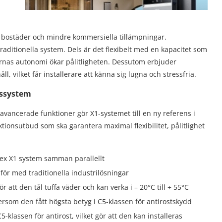
ör bostäder och mindre kommersiella tillämpningar.
raditionella system. Dels är det flexibelt med en kapacitet som
rnas autonomi ökar pålitligheten. Dessutom erbjuder
 vilket får installerare att känna sig lugna och stressfria.
gssystem
avancerade funktioner gör X1-systemet till en ny referens i
ionsutbud som ska garantera maximal flexibilitet, pålitlighet
 sex X1 system samman parallellt
r med traditionella industrilösningar
r att den tål tuffa väder och kan verka i – 20°C till + 55°C
ersom den fått högsta betyg i C5-klassen för antirostskydd
-klassen för antirost, vilket gör att den kan installeras