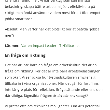
kalendrar ännu mer. Vi har verktyg som kan minska
belastning, skapa bättre arbetsmiljöer, effektivisera på
riktigt men ändå använder vi dem mest för att öka tempot.
Jobba smartare?
Absolut. Men varför har det plötsligt börjat betyda ”jobba
mer”?
Läs mer:
:
Var en Impact Leader! IT Hållbarhet
En fråga om riktning
Det här är inte bara en fråga om arbetskultur, det är en
fråga om riktning. För det är inte bara arbetsbelastningen
som ökar. Vi ser också hur tystnadskulturen smyger sig
tillbaka in i våra organisationer. När det går för fort finns
inte längre plats för reflektion, ifrågasättande eller ens den
där viktiga, lågmälda frågan:
Är det här ens rimligt?
Vi pratar ofta om teknikens möjligheter. Om AI:s potential.