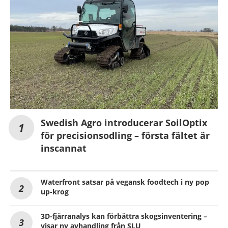
Swedish Agro introducerar SoilOptix
för precisionsodling – första fältet är
inscannat
Waterfront satsar på vegansk foodtech i ny pop
up-krog
3D-fjärranalys kan förbättra skogsinventering –
visar ny avhandling från SLU