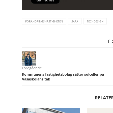
FÖRÄNDRINGSHASTIGHETEN
SAPA
TECHDESIGN
Föregående
Kommunens fastighetsbolag sätter solceller på
Vasaskolans tak
RELATE