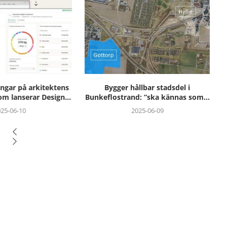
ållbar stadsdel i
Hogia blir första svenska partner
nd: ”ska kännas som...
till Nordic PropTech...
2025-06-09
2025-05-28