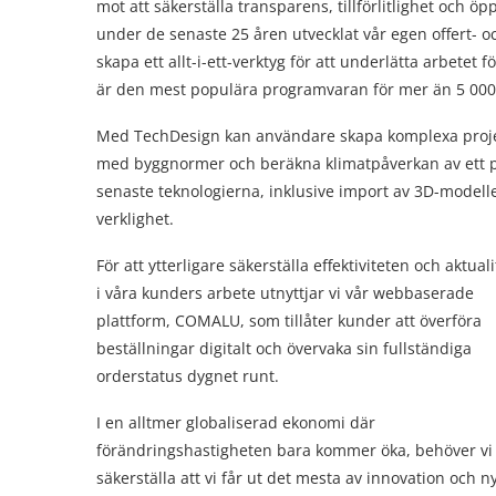
mot att säkerställa transparens, tillförlitlighet och
under de senaste 25 åren utvecklat vår egen offert- o
skapa ett allt-i-ett-verktyg för att underlätta arbetet 
är den mest populära programvaran för mer än 5 000
Med TechDesign kan användare skapa komplexa projekt
med byggnormer och beräkna klimatpåverkan av ett proje
senaste teknologierna, inklusive import av 3D-modelle
verklighet.
För att ytterligare säkerställa effektiviteten och aktual
i våra kunders arbete utnyttjar vi vår webbaserade
plattform, COMALU, som tillåter kunder att överföra
beställningar digitalt och övervaka sin fullständiga
orderstatus dygnet runt.
I en alltmer globaliserad ekonomi där
förändringshastigheten bara kommer öka, behöver vi
säkerställa att vi får ut det mesta av innovation och n