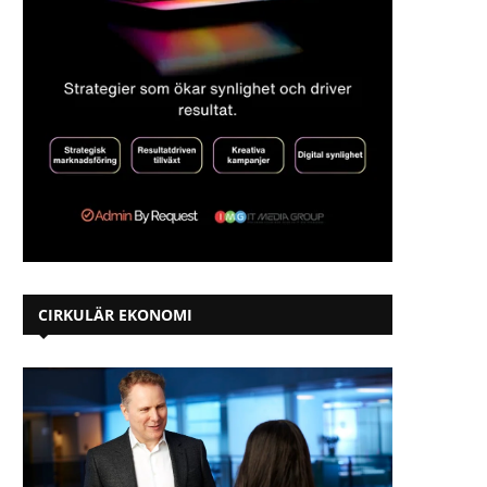
Solceller på taket minskar både
Byggingenjörstjänster oc
hyran och klimatpåverkan
digitaliserar klimatsmart u
2025-05-28
2025-05-27
CIRKULÄR EKONOMI