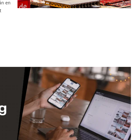
rån en
t