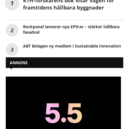
KTH-forskarens bok visar vägen för
framtidens hållbara byggnader
Rockpanel lanserar nya EPD:er – stärker hållbara
fasadval
ABT Bolagen ny medlem i Sustainable Innovation
ANNONS