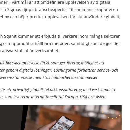
oner – vårt mål är att omdefiniera upplevelsen av digitala
och Sigmas djupa branschexpertis. Tillsammans skapar vi en
behov och höjer produktupplevelsen för slutanvändare globalt,
h Sqanit kommer att erbjuda tillverkare inom många sektorer
ing och uppmuntra hållbara metoder, samtidigt som de gör det
 ansvarsfull affärsverksamhet.
ktlivscykelupplevelse (PLX), som ger företag möjlighet att
ter genom digitala lösningar. Lösningarna förbättrar service- och
r överensstämmelse med EU:s hållbarhetsbestämmelser.
t är ett privatägt globalt teknikkonsultföretag med verksamhet i
a, som levererar internationellt till Europa, USA och Asien.