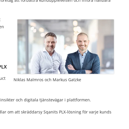
 företag att förbättra kundupplevelsen och införa hållbara
t
en
PLX
uct
Niklas Malmros och Markus Gatzke
insikter och digitala tjänstevägar i plattformen.
lar om att skräddarsy Sqanits PLX-lösning för varje kunds