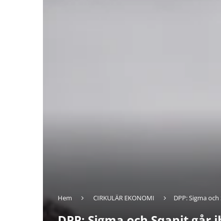
Hem
CIRKULÄR EKONOMI
DPP: Sigma och 
DPP: Sigma och Sqanit går 