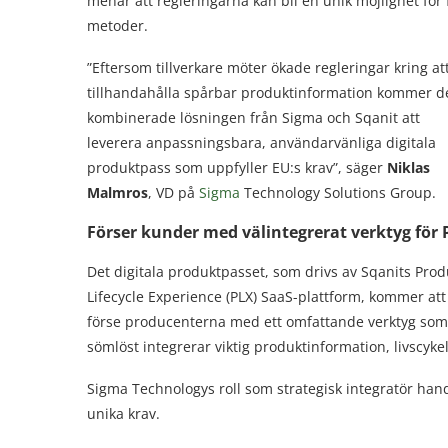
menar att regleringarna kan bli en unik möjlighet för
metoder.
”Eftersom tillverkare möter ökade regleringar kring at
tillhandahålla spårbar produktinformation kommer d
kombinerade lösningen från Sigma och Sqanit att
leverera anpassningsbara, användarvänliga digitala
produktpass som uppfyller EU:s krav”, säger
Niklas
Malmros
, VD på
Sigma
Technology Solutions Group.
Förser kunder med välintegrerat verktyg för 
Det digitala produktpasset, som drivs av Sqanits Prod
Lifecycle Experience (PLX) SaaS-plattform, kommer att
förse producenterna med ett omfattande verktyg som
sömlöst integrerar viktig produktinformation, livscykel
Sigma Technologys roll som strategisk integratör hand
unika krav.