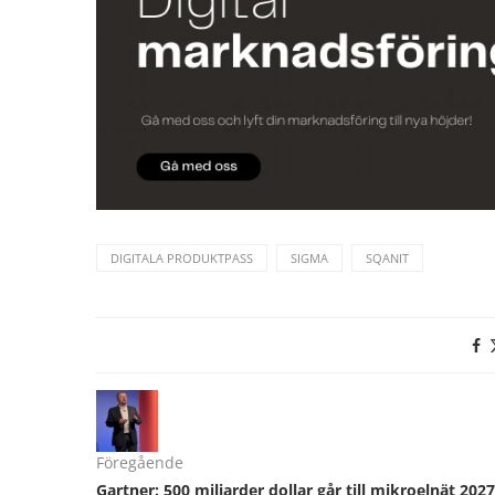
DIGITALA PRODUKTPASS
SIGMA
SQANIT
Föregående
Gartner: 500 miljarder dollar går till mikroelnät 2027