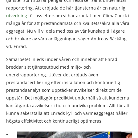
tjänster som sparar pengar och resurser samt underlättar
rapportering. Att erbjuda de här tjänsterna är en naturlig
utveckling
för oss eftersom vi har arbetat med ClimaCheck i
många år för att prestandamäta och kvalitetssäkra alla våra
aggregat. Nu vill vi dela med oss av vår kunskap till ägare
och brukare av våra anläggningar, säger Andreas Bäckäng,
vd, Enrad.
Samarbetet inleds under våren och innebär att Enrad
breddar sitt tjänsteutbud med miljö- och
energirapportering. Utöver det erbjuds även
prestandacertifiering efter installation och kontinuerlig
prestandaanalys som upptäcker avvikelser direkt om de
uppstår. Det möjliggör prediktivt underhåll så att kunderna
kan åtgärda avvikelser i tid och undvika problem. Allt för att
kunna säkerställa att Enrads kyl- och värmeaggregat håller
högsta effektivitet och kontinuerligt optimeras.
–