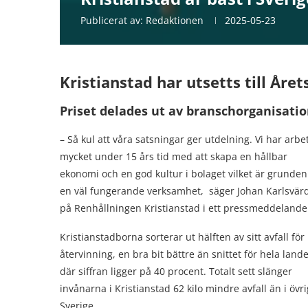
Publicerat av:
Redaktionen
2025-05-23
Kristianstad har utsetts till År
Priset delades ut av branschorganisatio
– Så kul att våra satsningar ger utdelning. Vi har arbe
mycket under 15 års tid med att skapa en hållbar
ekonomi och en god kultur i bolaget vilket är grunden
en väl fungerande verksamhet, säger Johan Karlsvär
på Renhållningen Kristianstad i ett pressmeddelande
Kristianstadborna sorterar ut hälften av sitt avfall för
återvinning, en bra bit bättre än snittet för hela lande
där siffran ligger på 40 procent. Totalt sett slänger
invånarna i Kristianstad 62 kilo mindre avfall än i övr
Sverige.