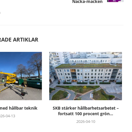
Nacka-macken
a
RADE ARTIKLAR
 hållbarhetsarbetet –
Pantjätte driver hållbar tillväxt
100 procent grön...
med AI – visar...
2026-04-10
2025-06-17