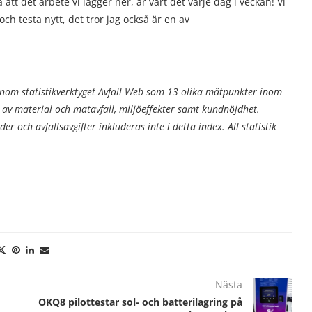
å att det arbete vi lägger ner, är värt det varje dag i veckan! Vi
ch testa nytt, det tror jag också är en av
genom statistikverktyget Avfall Web som 13 olika mätpunkter inom
av material och matavfall, miljöeffekter samt kundnöjdhet.
er och avfallsavgifter inkluderas inte i detta index. All statistik
Nästa
OKQ8 pilottestar sol- och batterilagring på