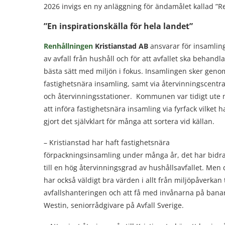
2026 invigs en ny anläggning för ändamålet kallad ”R
”En inspirationskälla för hela landet”
Renhållningen
Kristianstad AB
ansvarar för insamlin
av avfall från hushåll och för att avfallet ska behandl
bästa sätt med miljön i fokus. Insamlingen sker geno
fastighetsnära insamling, samt via återvinningscentra
och återvinningsstationer. Kommunen var tidigt ute
att införa fastighetsnära insamling via fyrfack vilket h
gjort det självklart för många att sortera vid källan.
– Kristianstad har haft fastighetsnära
förpackningsinsamling under många år, det har bidra
till en hög återvinningsgrad av hushållsavfallet. Men 
har också väldigt bra värden i allt från miljöpåverkan t
avfallshanteringen och att få med invånarna på banan,
Westin, seniorrådgivare på Avfall Sverige.