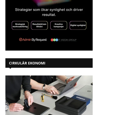
CIRKULÄR EKONOMI
Ny roll hos Näringslivets
”Pantresan” är avgjord – kl
Producentansvar: Han tar ansvar...
Observatorieskolan..
2025-06-11
2025-06-05