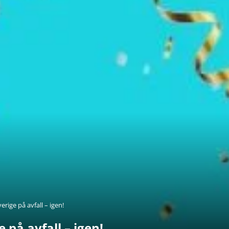
verige på avfall – igen!
e på avfall – igen!