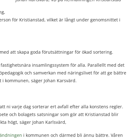
ng,
erson för Kristianstad, vilket är långt under genomsnittet i
med att skapa goda förutsättningar för ökad sortering.
fastighetsnära insamlingssystem för alla. Parallellt med det
öpedagogik och samverkan med näringslivet för att ge bättre
rhet i kommunen, säger Johan Karsvärd.
r att ni varje dag sorterar ert avfall efter alla konstens regler.
ete och bolagets satsningar som gör att Kristianstad blir
ikta högt, säger Johan Karlsvärd,
vändningen
i kommunen och därmed bli ännu bättre. Våren