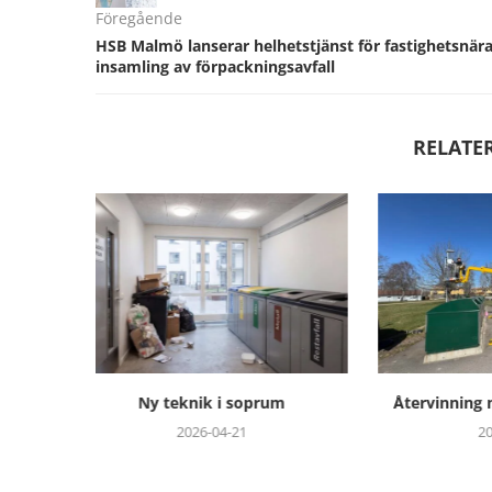
Föregående
HSB Malmö lanserar helhetstjänst för fastighetsnär
insamling av förpackningsavfall
RELATE
um
Återvinning med hållbar teknik
SKB stärker
fortsatt 
2026-04-13