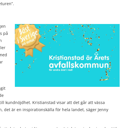
eturen”.
gen
as på
m
ler
 med
ar
git
de
ill kundnöjdhet. Kristianstad visar att det går att vässa
 det är en inspirationskälla för hela landet, säger Jenny