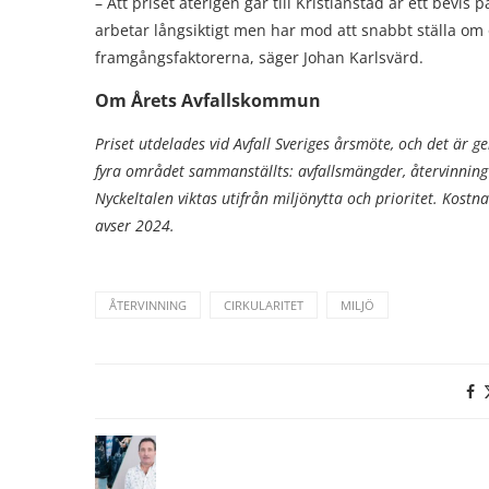
– Att priset återigen går till Kristianstad är ett bevis p
arbetar långsiktigt men har mod att snabbt ställa om o
framgångsfaktorerna, säger Johan Karlsvärd.
Om Årets Avfallskommun
Priset utdelades vid Avfall Sveriges årsmöte, och det är 
fyra området sammanställts: avfallsmängder, återvinning 
Nyckeltalen viktas utifrån miljönytta och prioritet. Kostnad
avser 2024.
ÅTERVINNING
CIRKULARITET
MILJÖ