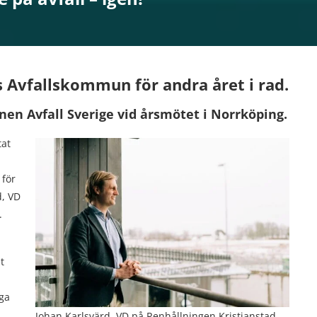
ets Avfallskommun för andra
året i rad.
nen Avfall Sverige vid årsmötet i Norrköping.
tat
 för
d, VD
.
t
iga
Johan Karlsvärd, VD på Renhållningen Kristianstad