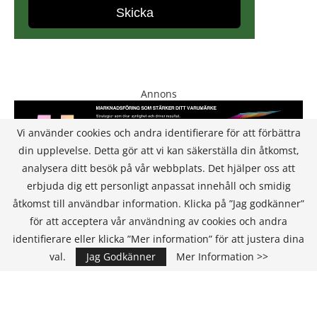
Annons
Vi använder cookies och andra identifierare för att förbättra
din upplevelse. Detta gör att vi kan säkerställa din åtkomst,
analysera ditt besök på vår webbplats. Det hjälper oss att
erbjuda dig ett personligt anpassat innehåll och smidig
åtkomst till användbar information. Klicka på ”Jag godkänner”
för att acceptera vår användning av cookies och andra
KONTAKT
identifierare eller klicka ”Mer information” för att justera dina
val.
Jag Godkänner
Mer Information >>
IT Media Group AB
C/O Convendum
Kungsgatan 9