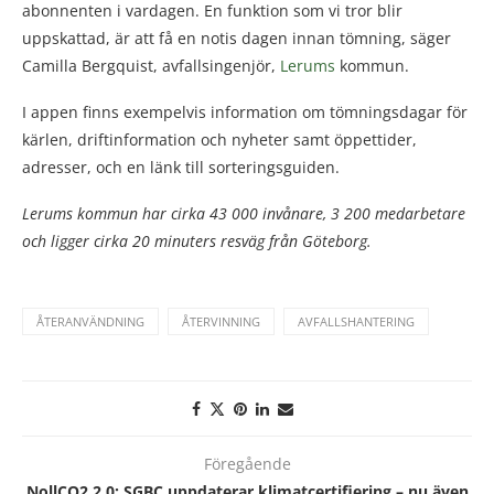
abonnenten i vardagen. En funktion som vi tror blir
uppskattad, är att få en notis dagen innan tömning, säger
Camilla Bergquist, avfallsingenjör,
Lerums
kommun.
I appen finns exempelvis information om tömningsdagar för
kärlen, driftinformation och nyheter samt öppettider,
adresser, och en länk till sorteringsguiden.
Lerums kommun har cirka 43 000 invånare, 3 200 medarbetare
och ligger cirka 20 minuters resväg från Göteborg.
ÅTERANVÄNDNING
ÅTERVINNING
AVFALLSHANTERING
Föregående
NollCO2 2.0: SGBC uppdaterar klimatcertifiering – nu även