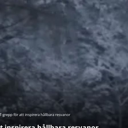
IT-grepp för att inspirera hållbara resvanor
tt inspirera hållbara resvanor