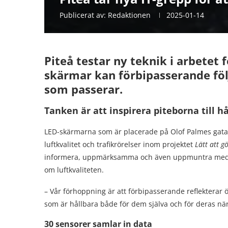
Publicerat av:
Redaktionen
2025-01-14
Piteå testar ny teknik i arbetet f
skärmar k
an förbipasserande föl
som passerar.
Tanken är att inspirera piteborna till hå
LED-skärmarna som är placerade på Olof Palmes gata o
luftkvalitet och trafikrörelser inom projektet
Lätt att g
informera, uppmärksamma och även uppmuntra medbor
om luftkvaliteten.
– Vår förhoppning är att förbipasserande reflekterar ö
som är hållbara både för dem själva och för deras när
30 sensorer samlar in data