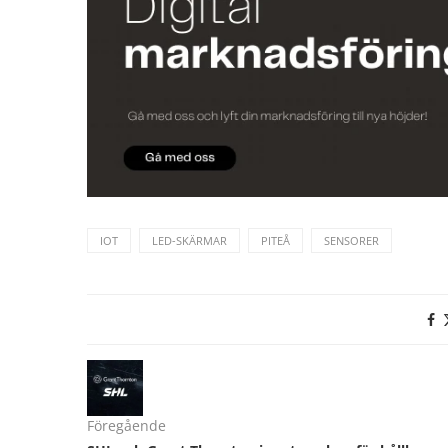
IOT
LED-SKÄRMAR
PITEÅ
SENSORER
Föregående