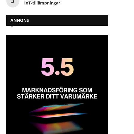
IoT-tillämpningar
ANNONS
Husqvarna Groups klimatmål
På egna ben växlar upp –
validerade av Science Based
elever...
Targets...
2026-05-12
2026-05-12