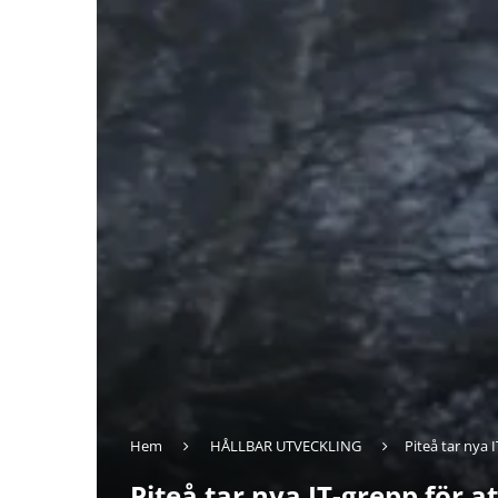
Hem
HÅLLBAR UTVECKLING
Piteå tar nya 
Piteå tar nya IT-grepp för a