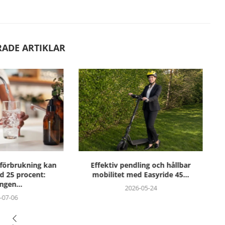
RADE ARTIKLAR
endling och hållbar
Arrive lanserar Move och banar väg
 med Easyride 45...
för en...
2026-05-24
2026-05-13