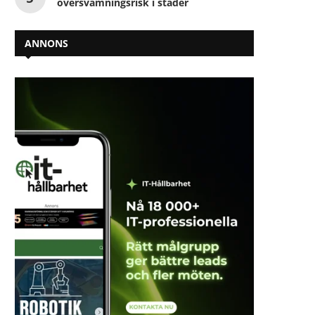
översvämningsrisk i städer
ANNONS