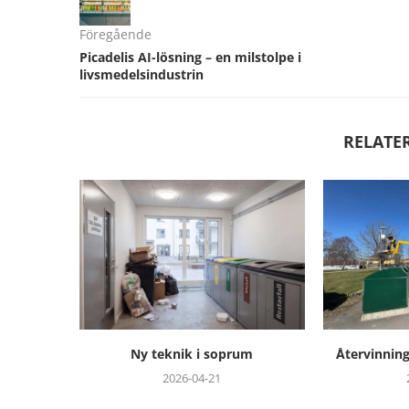
Föregående
Picadelis AI-lösning – en milstolpe i
livsmedelsindustrin
RELATE
um
Återvinning med hållbar teknik
SKB stärker
fortsatt 
2026-04-13