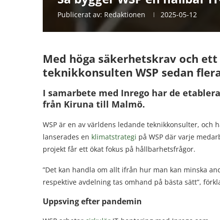
Publicerat av:
Redaktionen
2025-05-12
Med höga säkerhetskrav och ett 
teknikkonsulten WSP sedan flera 
I samarbete med Inrego har de etablera
från Kiruna till Malmö.
WSP är en av världens ledande teknikkonsulter, och h
lanserades en
klimatstrategi
på WSP där varje medarbeta
projekt får ett ökat fokus på hållbarhetsfrågor.
”Det kan handla om allt ifrån hur man kan minska and
respektive avdelning tas omhand på bästa sätt”, för
Uppsving efter pandemin