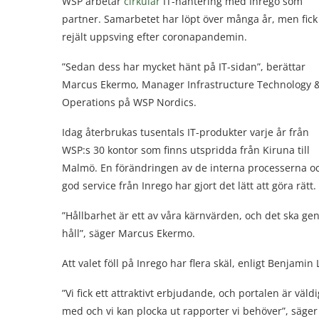
WSP arbetar
cirkulär
IT-hantering med Inrego som
partner. Samarbetet har löpt över många år, men fick 
rejält uppsving efter coronapandemin.
”Sedan dess har mycket hänt på IT-sidan”, berättar
Marcus Ekermo, Manager Infrastructure Technology 
Operations på WSP Nordics.
Idag återbrukas tusentals IT-produkter varje år från
WSP:s 30 kontor som finns utspridda från Kiruna till
Malmö. En förändringen av de interna processerna o
god service från Inrego har gjort det lätt att göra rätt.
”Hållbarhet är ett av våra kärnvärden, och det ska genom
håll”, säger Marcus Ekermo.
Att valet föll på Inrego har flera skäl, enligt Benjamin
”Vi fick ett attraktivt erbjudande, och portalen är väl
med och vi kan plocka ut rapporter vi behöver”, säger