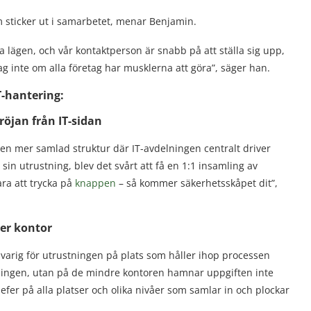
om sticker ut i samarbetet, menar Benjamin.
issa lägen, och vår kontaktperson är snabb på att ställa sig upp,
ag inte om alla företag har musklerna att göra”, säger han.
T-hantering:
röjan från IT-sidan
l en mer samlad struktur där IT-avdelningen centralt driver
 sin utrustning, blev det svårt att få en 1:1 insamling av
ra att trycka på
knappen
– så kommer säkerhetsskåpet dit”,
per kontor
varig för utrustningen på plats som håller ihop processen
elningen, utan på de mindre kontoren hamnar uppgiften inte
efer på alla platser och olika nivåer som samlar in och plockar