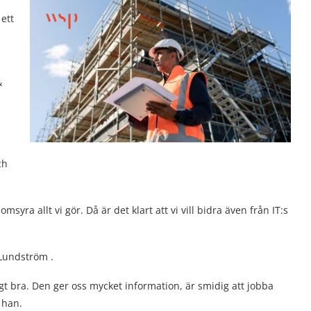
ett
&
ch
syra allt vi gör. Då är det klart att vi vill bidra även från IT:s
 Lundström .
digt bra. Den ger oss mycket information, är smidig att jobba
 han.