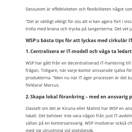
Dessutom är effektiviteten och flexibiliteten något s
”Det är väldigt viktigt för oss att vi kan agera fort i v
trolla med knäna och trycka på tangenterna. Det vet j
WSP:s bästa tips för att lyckas med cirkulär I
1.
Centralisera er IT-modell och våga ta ledart
WSP har gått från en decentraliserad IT-hantering til
frågan. Tidigare, när varje kontor ansvarade själva för
produkterna. ”Men nu när IT äger processen är det ba
förklarar Marcus.
2.
Skapa lokal förankring – med en ansvarig 
Oavsett om det är Kiruna eller Malmö har WSP en ans
lokalt. Det behöver inte vara någon från just IT-avd
sällan på en kontorsansvarig. WSP involverar också ch
med sig utrustning vid platsbesök.