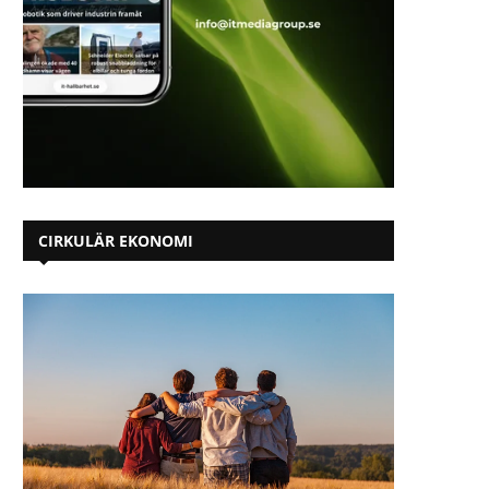
CIRKULÄR EKONOMI
Ny roll hos Näringslivets
”Pantresan” är avgjord – kl
Producentansvar: Han tar ansvar...
Observatorieskolan..
2025-06-11
2025-06-05