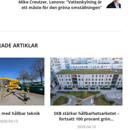
Mike Creutzer, Lenovo: ”Vattenkylning är
ett måste för den gröna omställningen”
RADE ARTIKLAR
 hållbarhetsarbetet –
Pantjätte driver hållbar tillväxt
100 procent grön...
med AI – visar...
2026-04-10
2025-06-17