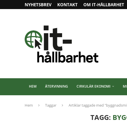
NYHETSBREV
KONTAKT
OM IT-HÅLLBARHET
HEM
ÅTERVINNING
CIRKULÄR EKONOMI
MI
Hem
Taggar
Artiklar taggade med "byggnadsm
TAGG:
BY