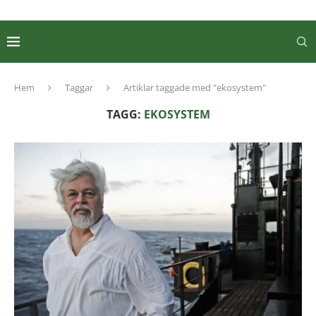
Hem
Taggar
Artiklar taggade med "ekosystem"
TAGG:
EKOSYSTEM