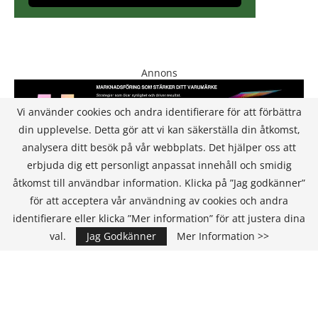
Annons
Vi använder cookies och andra identifierare för att förbättra
din upplevelse. Detta gör att vi kan säkerställa din åtkomst,
analysera ditt besök på vår webbplats. Det hjälper oss att
erbjuda dig ett personligt anpassat innehåll och smidig
åtkomst till användbar information. Klicka på ”Jag godkänner”
för att acceptera vår användning av cookies och andra
KONTAKT
identifierare eller klicka ”Mer information” för att justera dina
val.
Jag Godkänner
Mer Information >>
IT Media Group AB
C/O Convendum
Kungsgatan 9
111 43 Stockholm, Sweden