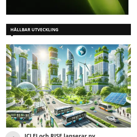
HÅLLBAR UTVECKLING
ICLEI och RISE lanserar ny