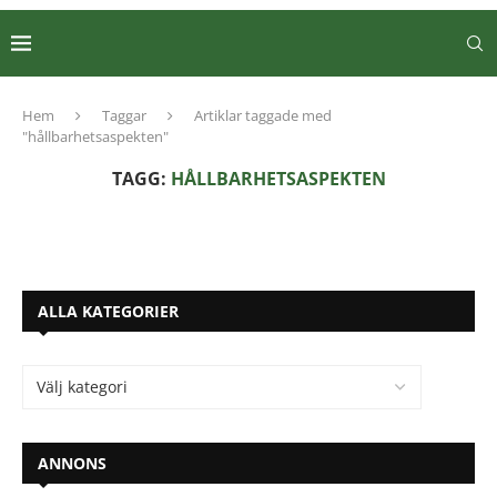
Hem
Taggar
Artiklar taggade med
"hållbarhetsaspekten"
TAGG:
HÅLLBARHETSASPEKTEN
ALLA KATEGORIER
ANNONS