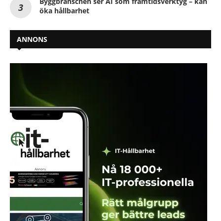
Byggbranschen ser AI som framtidsverktyg – kan
öka hållbarhet
ANNONS