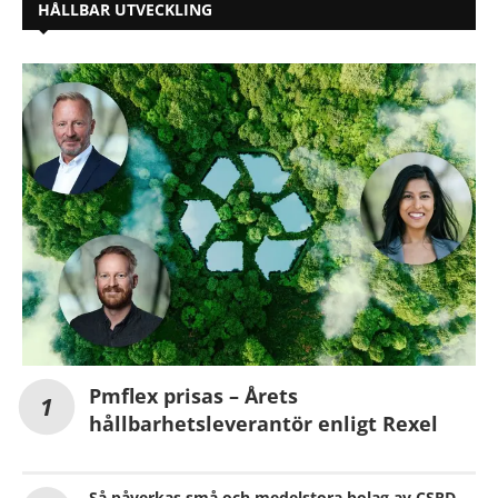
HÅLLBAR UTVECKLING
Pmflex prisas – Årets
hållbarhetsleverantör enligt Rexel
Så påverkas små och medelstora bolag av CSRD –