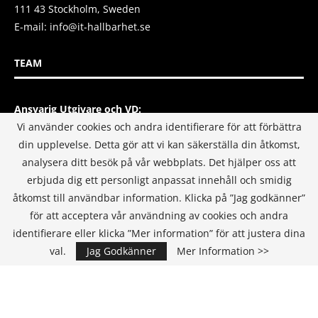
111 43 Stockholm, Sweden
E-mail:
info@it-hallbarhet.se
TEAM
Ansvarig Utgivare och VD:
Annika Guldroth
Vi använder cookies och andra identifierare för att förbättra
E-mail:
annika@itmediagroup.se
din upplevelse. Detta gör att vi kan säkerställa din åtkomst,
analysera ditt besök på vår webbplats. Det hjälper oss att
Redaktionen
erbjuda dig ett personligt anpassat innehåll och smidig
E-mail:
redaktionen@itmediagroup.se
åtkomst till användbar information. Klicka på ”Jag godkänner”
för att acceptera vår användning av cookies och andra
identifierare eller klicka ”Mer information” för att justera dina
INTEGRITETSPOLICY
val.
Jag Godkänner
Mer Information >>
IT MEDIA GROUP SVERIGE AB Integritetspolicy