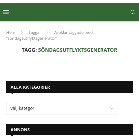
Hem
Taggar
Artiklar taggade med
"söndagsutflyktsgenerator"
TAGG:
SÖNDAGSUTFLYKTSGENERATOR
ALLA KATEGORIER
ANNONS