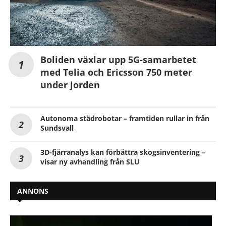
Boliden växlar upp 5G-samarbetet
med Telia och Ericsson 750 meter
under jorden
Autonoma städrobotar – framtiden rullar in från
Sundsvall
3D-fjärranalys kan förbättra skogsinventering –
visar ny avhandling från SLU
ANNONS