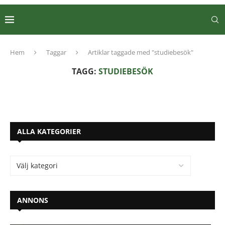
Hem
Taggar
Artiklar taggade med "studiebesök"
TAGG:
STUDIEBESÖK
ALLA KATEGORIER
ANNONS