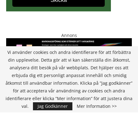
Annons
Vi använder cookies och andra identifierare för att förbättra
din upplevelse. Detta gör att vi kan säkerställa din åtkomst,
analysera ditt besök på vår webbplats. Det hjälper oss att
erbjuda dig ett personligt anpassat innehåll och smidig
åtkomst till användbar information. Klicka på ”Jag godkänner”
för att acceptera vår användning av cookies och andra
KONTAKT
identifierare eller klicka ”Mer information” för att justera dina
val.
Jag Godkänner
Mer Information >>
IT Media Group AB
C/O Convendum
Kungsgatan 9