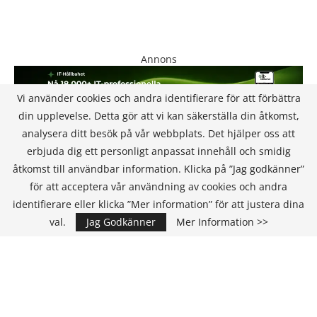
Annons
Vi använder cookies och andra identifierare för att förbättra
din upplevelse. Detta gör att vi kan säkerställa din åtkomst,
analysera ditt besök på vår webbplats. Det hjälper oss att
erbjuda dig ett personligt anpassat innehåll och smidig
åtkomst till användbar information. Klicka på ”Jag godkänner”
för att acceptera vår användning av cookies och andra
KONTAKT
identifierare eller klicka ”Mer information” för att justera dina
val.
Jag Godkänner
Mer Information >>
IT Media Group AB
C/O Convendum
Kungsgatan 9
111 43 Stockholm, Sweden
E-mail:
info@it-hallbarhet.se