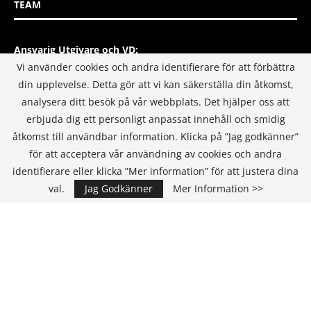
TEAM
Ansvarig Utgivare och VD:
Annika Guldroth
Vi använder cookies och andra identifierare för att förbättra
E-mail:
annika@itmediagroup.se
din upplevelse. Detta gör att vi kan säkerställa din åtkomst,
analysera ditt besök på vår webbplats. Det hjälper oss att
Redaktionen
erbjuda dig ett personligt anpassat innehåll och smidig
E-mail:
redaktionen@itmediagroup.se
åtkomst till användbar information. Klicka på ”Jag godkänner”
för att acceptera vår användning av cookies och andra
identifierare eller klicka ”Mer information” för att justera dina
INTEGRITETSPOLICY
val.
Jag Godkänner
Mer Information >>
IT MEDIA GROUP SVERIGE AB Integritetspolicy