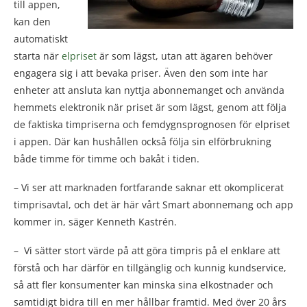
till appen,
kan den
automatiskt
starta när
elpriset
är som lägst, utan att ägaren behöver
engagera sig i att bevaka priser. Även den som inte har
enheter att ansluta kan nyttja abonnemanget och använda
hemmets elektronik när priset är som lägst, genom att följa
de faktiska timpriserna och femdygnsprognosen för elpriset
i appen. Där kan hushållen också följa sin elförbrukning
både timme för timme och bakåt i tiden.
– Vi ser att marknaden fortfarande saknar ett okomplicerat
timprisavtal, och det är här vårt Smart abonnemang och app
kommer in, säger Kenneth Kastrén.
– Vi sätter stort värde på att göra timpris på el enklare att
förstå och har därför en tillgänglig och kunnig kundservice,
så att fler konsumenter kan minska sina elkostnader och
samtidigt bidra till en mer hållbar framtid. Med över 20 års