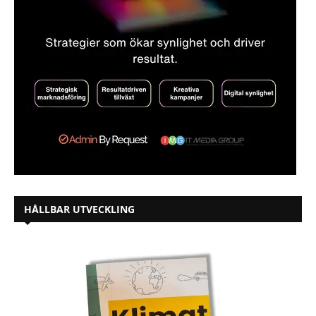
HÅLLBAR UTVECKLING