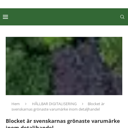
Hem
HÅLLBAR DIGITALISERING
Blocket är
svenskarnas grönaste varumärke inom detaljhandel
Blocket är svenskarnas grönaste varumärke
inom detaljhandel