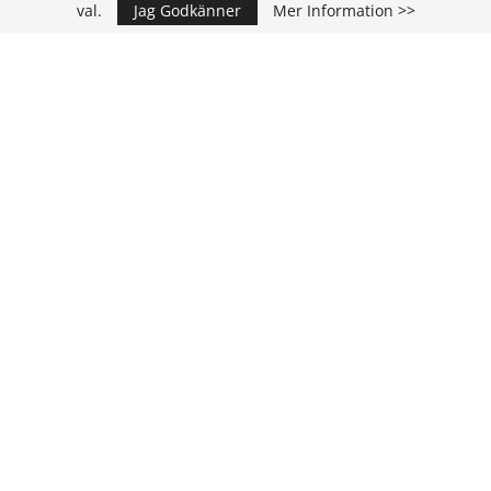
val.
Jag Godkänner
Mer Information >>
IT Media Group AB
C/O Convendum
Kungsgatan 9
111 43 Stockholm, Sweden
E-mail:
info@it-hallbarhet.se
TEAM
Ansvarig Utgivare och VD:
Annika Guldroth
E-mail:
annika@itmediagroup.se
Redaktionen
E-mail:
redaktionen@itmediagroup.se
INTEGRITETSPOLICY