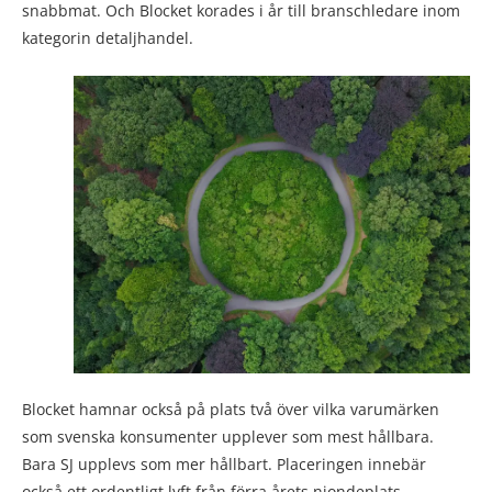
snabbmat. Och Blocket korades i år till branschledare inom
kategorin detaljhandel.
Blocket hamnar också på plats två över vilka varumärken
som svenska konsumenter upplever som mest hållbara.
Bara SJ upplevs som mer hållbart. Placeringen innebär
också ett ordentligt lyft från förra årets niondeplats.