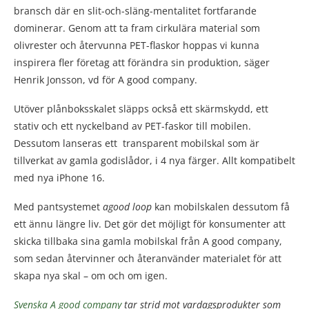
bransch där en slit-och-släng-mentalitet fortfarande
dominerar. Genom att ta fram cirkulära material som
olivrester och återvunna PET-flaskor hoppas vi kunna
inspirera fler företag att förändra sin produktion, säger
Henrik Jonsson, vd för A good company.
Utöver plånboksskalet släpps också ett skärmskydd, ett
stativ och ett nyckelband av PET-faskor till mobilen.
Dessutom lanseras ett transparent mobilskal som är
tillverkat av gamla godislådor, i 4 nya färger. Allt kompatibelt
med nya iPhone 16.
Med pantsystemet
agood loop
kan mobilskalen dessutom få
ett ännu längre liv. Det gör det möjligt för konsumenter att
skicka tillbaka sina gamla mobilskal från A good company,
som sedan återvinner och återanvänder materialet för att
skapa nya skal – om och om igen.
Svenska A good company
tar strid mot vardagsprodukter som