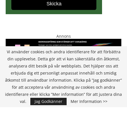
Annons
Vi använder cookies och andra identifierare för att förbättra
din upplevelse. Detta gör att vi kan säkerställa din åtkomst,
analysera ditt besök på vår webbplats. Det hjälper oss att
erbjuda dig ett personligt anpassat innehåll och smidig
åtkomst till användbar information. Klicka på ”Jag godkänner”
för att acceptera vår användning av cookies och andra
KONTAKT
identifierare eller klicka ”Mer information” för att justera dina
val.
Jag Godkänner
Mer Information >>
IT Media Group AB
C/O Convendum
Kungsgatan 9