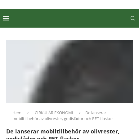
Hem
CIRKULÄR EKONOMI
De lanserar
mobiltillbehör av olivrester, godislådor och PET-flaskor
De lanserar mobiltillbehör av olivrester,
godislådor och PET-flaskor