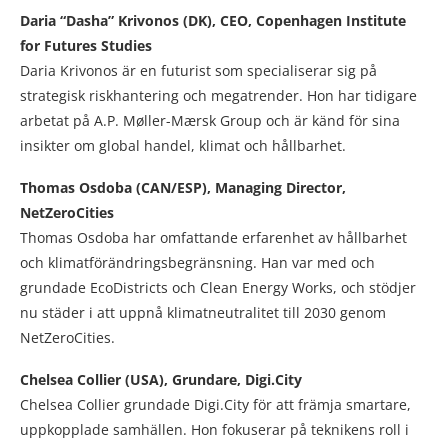
Daria “Dasha” Krivonos (DK), CEO, Copenhagen Institute
for Futures Studies
Daria Krivonos är en futurist som specialiserar sig på
strategisk riskhantering och megatrender. Hon har tidigare
arbetat på A.P. Møller-Mærsk Group och är känd för sina
insikter om global handel, klimat och hållbarhet.
Thomas Osdoba (CAN/ESP), Managing Director,
NetZeroCities
Thomas Osdoba har omfattande erfarenhet av hållbarhet
och klimatförändringsbegränsning. Han var med och
grundade EcoDistricts och Clean Energy Works, och stödjer
nu städer i att uppnå klimatneutralitet till 2030 genom
NetZeroCities.
Chelsea Collier (USA), Grundare, Digi.City
Chelsea Collier grundade Digi.City för att främja smartare,
uppkopplade samhällen. Hon fokuserar på teknikens roll i