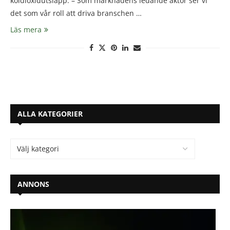
koldioxidutsläpp. – Som marknadens ledande aktör ser vi
det som vår roll att driva branschen …
Läs mera
ALLA KATEGORIER
ANNONS