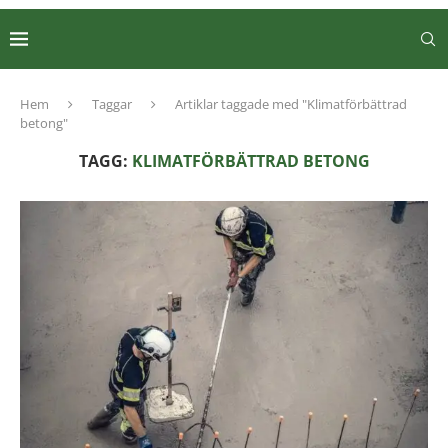
Hem
Taggar
Artiklar taggade med "Klimatförbättrad
betong"
TAGG:
KLIMATFÖRBÄTTRAD BETONG