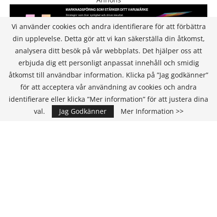
Vi använder cookies och andra identifierare för att förbättra
din upplevelse. Detta gör att vi kan säkerställa din åtkomst,
analysera ditt besök på vår webbplats. Det hjälper oss att
erbjuda dig ett personligt anpassat innehåll och smidig
åtkomst till användbar information. Klicka på ”Jag godkänner”
för att acceptera vår användning av cookies och andra
KONTAKT
identifierare eller klicka ”Mer information” för att justera dina
val.
Jag Godkänner
Mer Information >>
IT Media Group AB
C/O Convendum
Kungsgatan 9
111 43 Stockholm, Sweden
E-mail:
info@it-hallbarhet.se
TEAM