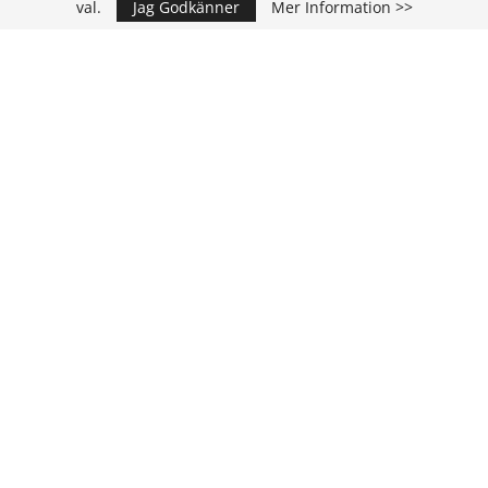
val.
Jag Godkänner
Mer Information >>
Annons
KONTAKT