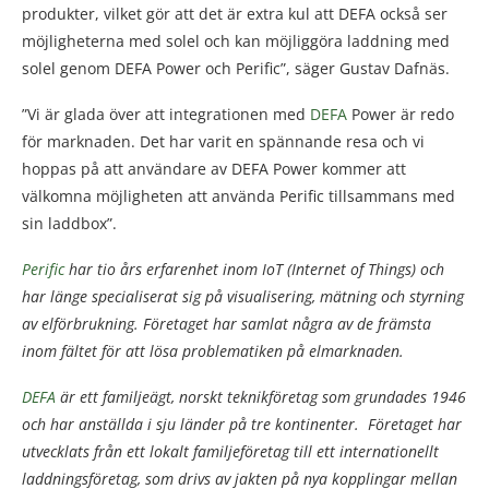
produkter, vilket gör att det är extra kul att DEFA också ser
möjligheterna med solel och kan möjliggöra laddning med
solel genom DEFA Power och Perific”, säger Gustav Dafnäs.
”Vi är glada över att integrationen med
DEFA
Power är redo
för marknaden. Det har varit en spännande resa och vi
hoppas på att användare av DEFA Power kommer att
välkomna möjligheten att använda Perific tillsammans med
sin laddbox”.
Perific
har tio års erfarenhet inom IoT (Internet of Things) och
har länge specialiserat sig på visualisering, mätning och styrning
av elförbrukning. Företaget har samlat några av de främsta
inom fältet för att lösa problematiken på elmarknaden.
DEFA
är ett familjeägt, norskt teknikföretag som grundades 1946
och har anställda i sju länder på tre kontinenter. Företaget har
utvecklats från ett lokalt familjeföretag till ett internationellt
laddningsföretag, som drivs av jakten på nya kopplingar mellan