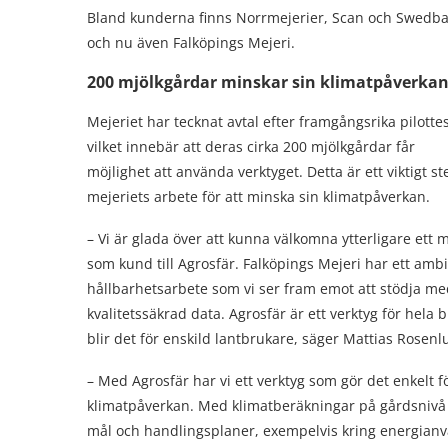
Bland kunderna finns Norrmejerier, Scan och Swedba
och nu även Falköpings Mejeri.
200 mjölkgårdar minskar sin klimatpåverka
Mejeriet har tecknat avtal efter framgångsrika pilottes
vilket innebär att deras cirka 200 mjölkgårdar får
möjlighet att använda verktyget. Detta är ett viktigt ste
mejeriets arbete för att minska sin klimatpåverkan.
– Vi är glada över att kunna välkomna ytterligare ett m
som kund till Agrosfär. Falköpings Mejeri har ett ambi
hållbarhetsarbete som vi ser fram emot att stödja m
kvalitetssäkrad data. Agrosfär är ett verktyg för hela 
blir det för enskild lantbrukare, säger Mattias Rosen
– Med Agrosfär har vi ett verktyg som gör det enkelt fö
klimatpåverkan. Med klimatberäkningar på gårdsnivå b
mål och handlingsplaner, exempelvis kring energianv