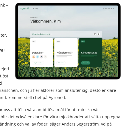
nk –
n
ter,
g i
ejeri
tiöst
ed
branschen, och ju fler aktörer som ansluter sig, desto enklare
lund, kommersiell chef på Agronod.
r oss att följa våra ambitiösa mål för att minska vår
lir det också enklare för våra mjölkbönder att sätta upp egna
ändning och val av foder, säger Anders Segerström, vd på