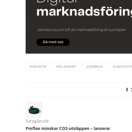
AGROSFÄR
HÅLLBARHET
JORDBRUK
KLIMATDAT
Föregående
Pmflex minskar CO2-utsläppen – lanserar