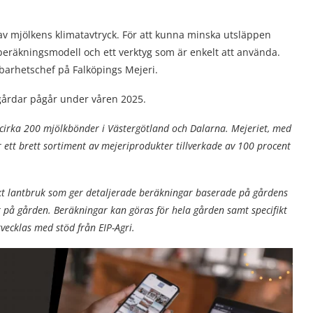
av mjölkens klimatavtryck. För att kunna minska utsläppen
beräkningsmodell och ett verktyg som är enkelt att använda.
lbarhetschef på Falköpings Mejeri.
kgårdar pågår under våren 2025.
 cirka 200 mjölkbönder i Västergötland och Dalarna.
Mejeriet, med
ett brett sortiment av mejeriprodukter tillverkade av 100 procent
skt lantbruk som ger detaljerade beräkningar baserade på gårdens
er på gården. Beräkningar kan göras för hela gården samt specifikt
tvecklas med stöd från EIP-Agri.