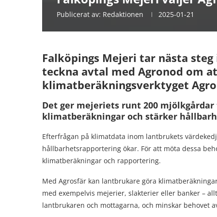
Publicerat av:
Redaktionen
2025-01-21
Falköpings Mejeri tar nästa steg
teckna avtal med Agronod om a
klimatberäkningsverktyget Agro
Det ger mejeriets runt 200 mjölkgårdar t
klimatberäkningar och stärker hållbarh
Efterfrågan på klimatdata inom lantbrukets värdeked
hållbarhetsrapportering ökar. För att möta dessa be
klimatberäkningar och rapportering.
Med Agrosfär kan lantbrukare göra klimatberäkningar
med exempelvis mejerier, slakterier eller banker – all
lantbrukaren och mottagarna, och minskar behovet av 