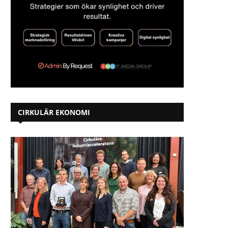
CIRKULÄR EKONOMI
Maria Ingels Carlsson: ”Ska vi
Dalarna Science Park byg
verkligen gå tillbaka...
digitalt starkare region
2025-06-05
2025-05-22