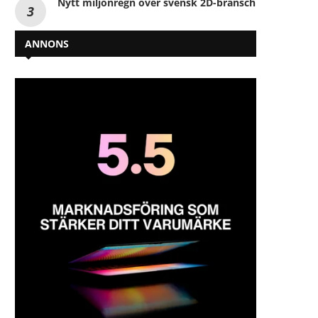
Nytt miljonregn över svensk 2D-bransch
ANNONS