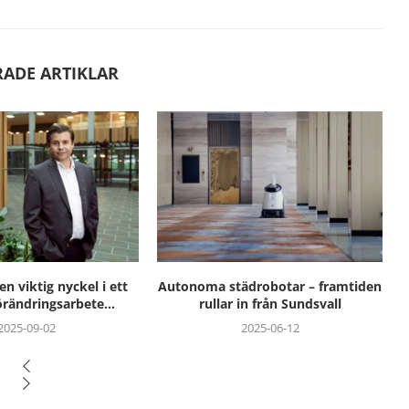
RADE ARTIKLAR
drobotar – framtiden
Delningsekonomi möter
in från Sundsvall
rörelseglädje i Norrtälje
2025-06-12
2025-06-11