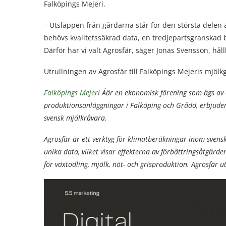
Falköpings Mejeri.
– Utsläppen från gårdarna står för den största delen 
behövs kvalitetssäkrad data, en tredjepartsgranskad 
Därför har vi valt Agrosfär, säger Jonas Svensson, hål
Utrullningen av Agrosfär till Falköpings Mejeris mjöl
Falköpings Mejeri
Ä´är en ekonomisk förening som ägs av
produktionsanläggningar i Falköping och Grådö, erbjuder 
svensk mjölkråvara.
Agrosfär är ett verktyg för klimatberäkningar inom sven
unika data, vilket visar effekterna av förbättringsåtgärd
för växtodling, mjölk, nöt- och grisproduktion. Agrosfär u