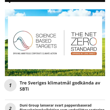
Tre Sveriges klimatmål godkända av
SBTi
Duni Group lanserar svart pappersbaserad
förpackningskollektion som underlättar sortering