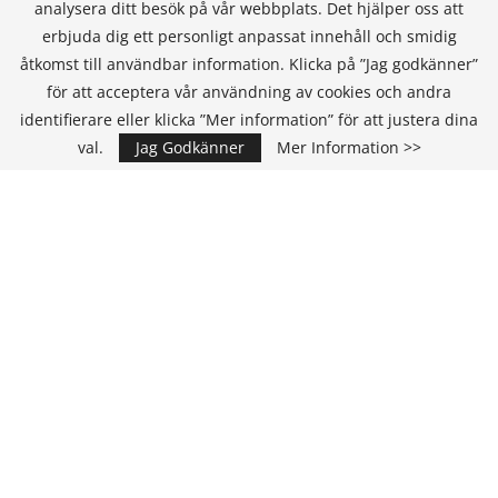
analysera ditt besök på vår webbplats. Det hjälper oss att
erbjuda dig ett personligt anpassat innehåll och smidig
åtkomst till användbar information. Klicka på ”Jag godkänner”
för att acceptera vår användning av cookies och andra
KONTAKT
identifierare eller klicka ”Mer information” för att justera dina
val.
Jag Godkänner
Mer Information >>
IT Media Group AB
C/O Convendum
Kungsgatan 9
111 43 Stockholm, Sweden
E-mail:
info@it-hallbarhet.se
TEAM
Ansvarig Utgivare och VD:
Annika Guldroth
E-mail:
annika@itmediagroup.se