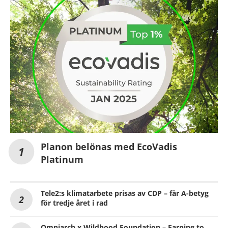
Planon belönas med EcoVadis
Platinum
Tele2:s klimatarbete prisas av CDP – får A-betyg
för tredje året i rad
Omniarch x Wildhood Foundation – Earning to