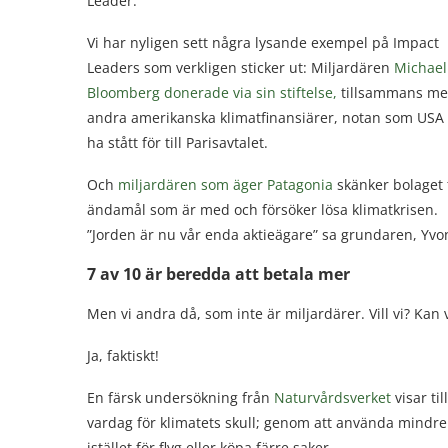
Leader.
Vi har nyligen sett några lysande exempel på Impact
Leaders som verkligen sticker ut: Miljardären
Michael
Bloomberg donerade via sin stiftelse,
tillsammans m
andra amerikanska klimatfinansiärer, notan som USA 
ha stått för till Parisavtalet.
Och
miljardären som äger Patagonia
skänker bolaget t
ändamål som är med och försöker lösa klimatkrisen.
”Jorden är nu vår enda aktieägare” sa grundaren, Yv
7 av 10 är beredda att betala mer
Men vi andra då, som inte är miljardärer. Vill vi?
Kan v
Ja, faktiskt!
En färsk undersökning från
Naturvårdsverket
visar ti
vardag för klimatets skull; genom att använda mindre
istället för flyg eller köpa färre saker.