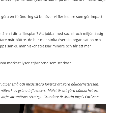
 göra en förändring så behöver vi fler ledare som gör impact,
målen i din affärsplan? Att jobba med social- och miljömässig
are mår bättre, de blir mer stolta över sin organisation och
läpps sänks, människor stressar mindre och får ett mer
 som mörkast lyser stjärnorna som starkast.
hjälper små och medelstora företag att göra hållbarhetsresan,
 nätverk av gröna influencers. Målet är att göra hållbarhet och
av varje varumärkes strategi. Grundare är Maria Ingels Carlsson.