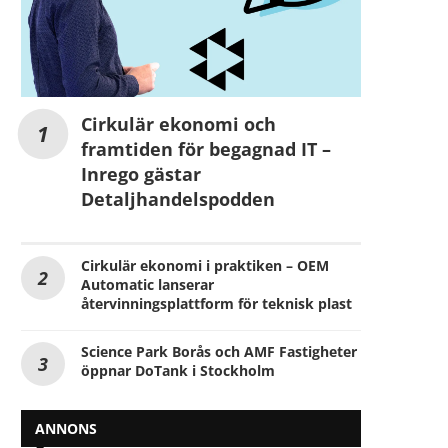
Cirkulär ekonomi och
framtiden för begagnad IT –
Inrego gästar
Detaljhandelspodden
Cirkulär ekonomi i praktiken – OEM
Automatic lanserar
återvinningsplattform för teknisk plast
Science Park Borås och AMF Fastigheter
öppnar DoTank i Stockholm
Karin Apelman, FAR: ”Skarpt läge
Byggmaterialhandlarna vill 
för CSRD”
ROT-avdrag
2025-02-14
2025-01-29
ANNONS