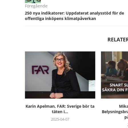
Föregående
250 nya indikatorer: Uppdaterat analysstöd för de
offentliga inköpens klimatpåverkan
RELATE
ngs- och
Karin Apelman, FAR: Sverige bör ta
Mika
ngar
täten i...
Belysningsbr
på
2025-04-07