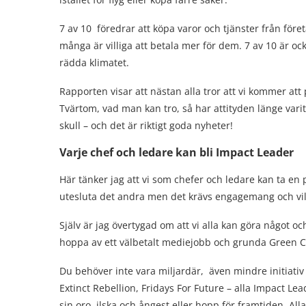
7 av 10 föredrar att köpa varor och tjänster från för
många är villiga att betala mer för dem. 7 av 10 är ock
rädda klimatet.
Rapporten visar att nästan alla tror att vi kommer at
Tvärtom, vad man kan tro, så har attityden länge varit 
skull – och det är riktigt goda nyheter!
Varje chef och ledare kan bli Impact Leader
Här tänker jag att vi som chefer och ledare kan ta en p
utesluta det andra men det krävs engagemang och vil
Själv är jag övertygad om att vi alla kan göra något oc
hoppa av ett välbetalt mediejobb och grunda Green 
Du behöver inte vara miljardär, även mindre initiat
Extinct Rebellion, Fridays For Future – alla Impact Lea
sin oro, ilska och ångest eller hopp för framtiden. Al