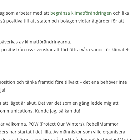
etag som arbetar med att
begränsa klimatförändringen
och lika
så positiva till
att staten och bolagen vidtar åtgärder
för att
t påverkas av klimatförändringarna.
positiv från oss svenskar att förbättra våra vanor för klimatets
osition och tänka framtid före tillväxt – det ena behöver inte
ja!
h att läget är akut. Det var det som en gång ledde mig att
Communications. Kunde jag, så kan du!
iv är välkomna. POW (Protect Our Winters), RebellMammor,
ders har startat i det lilla. Av människor som ville organisera
la dessa stjärnor som lyser så starkt på den mörka himlen! Varje