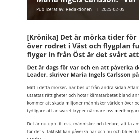
Publicerat av:
Redaktionen
2025-02-05
[Krönika] Det är mörka tider fö
över rodret i Väst och flygplan f
flyger in från Öst är det svårt att
Det är dags för var och en att påverka d
Leader, skriver Maria Ingels Carlsson 
Mitt i detta mörker, när beslut från andra sidan Atl
utsattas rättigheter och hotar klimatarbetet bland a
kommer att skada miljoner människor världen över och 
tydligare att ansvaret kryper närmare oss medborgar
Det är nu upp till oss, människor och ledare, att ta an
för det vi faktiskt kan påverka här och nu och bli en 