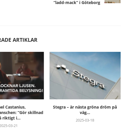
”ladd-mack” i Göteborg
RADE ARTIKLAR
el Castanius,
Stegra – är nästa gröna dröm på
anschen: ”Gör skillnad
väg...
 riktigt i...
2025-03-18
2025-03-21