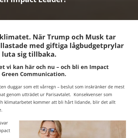
r klimatet. När Trump och Musk tar
ullastade med giftiga lågbudgetprylar
 luta sig tillbaka.
et vi kan här och nu – och bli en Impact
på Green Communication.
anten duggar som ett vårregn – beslut som inskränker de mest
nnat genom utträdet ur Parisavtalet.
Konsekvenser som
klimatarbetet kommer att bli hårt lidande, blir det allt
e.
svar
Impact