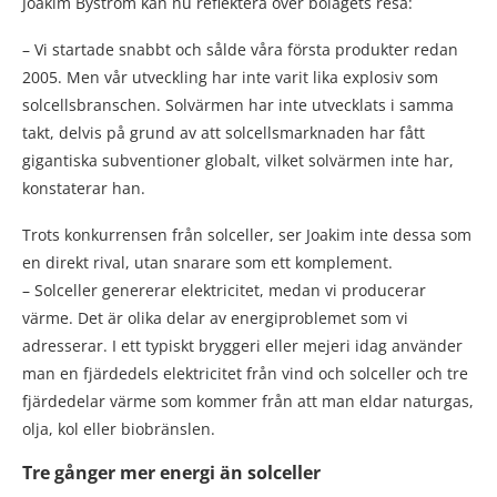
Joakim Byström kan nu reflektera över bolagets resa:
– Vi startade snabbt och sålde våra första produkter redan
2005. Men vår utveckling har inte varit lika explosiv som
solcellsbranschen. Solvärmen har inte utvecklats i samma
takt, delvis på grund av att solcellsmarknaden har fått
gigantiska subventioner globalt, vilket solvärmen inte har,
konstaterar han.
Trots konkurrensen från solceller, ser Joakim inte dessa som
en direkt rival, utan snarare som ett komplement.
– Solceller genererar elektricitet, medan vi producerar
värme. Det är olika delar av energiproblemet som vi
adresserar. I ett typiskt bryggeri eller mejeri idag använder
man en fjärdedels elektricitet från vind och solceller och tre
fjärdedelar värme som kommer från att man eldar naturgas,
olja, kol eller biobränslen.
Tre gånger mer energi än solceller