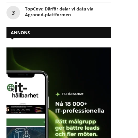
TopCow: Därför delar vi data via
Agronod-plattformen
ANNONS
20 år uppkopplade – vad elnätet
Umeå Energi vinner interna
har lärt...
kommunikationspris – kan 
2026-05-08
2026-05-07