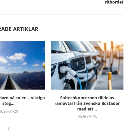
ritbordet
RADE ARTIKLAR
oncernen tilldelas
Nytt WAN-nätverk driftsatt i
ån Svenska Bostäder
elnätets stationer – bättre...
med ett...
2026-05-20
2026-06-08