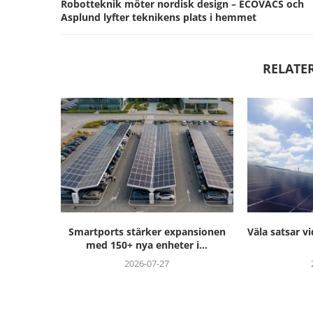
Robotteknik möter nordisk design – ECOVACS och
Asplund lyfter teknikens plats i hemmet
RELATE
ansionen
Väla satsar vidare på solen – viktiga
Soltechk
 i...
steg...
ramavtal fr
2026-07-20