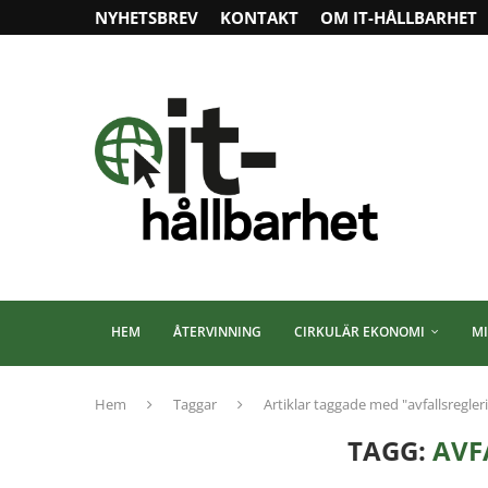
NYHETSBREV
KONTAKT
OM IT-HÅLLBARHET
HEM
ÅTERVINNING
CIRKULÄR EKONOMI
MI
Hem
Taggar
Artiklar taggade med "avfallsregler
TAGG:
AVF